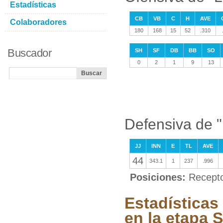
Estadísticas
CB
VB
C
H
AVE
Colaboradores
180
168
15
52
.310
Buscador
SH
SF
DB
BB
SO
0
2
1
9
13
Defensiva de 
JJ
INN
E
TL
AVE
44
343.1
1
237
.996
Posiciones:
Recepto
Estadísticas
en la etapa