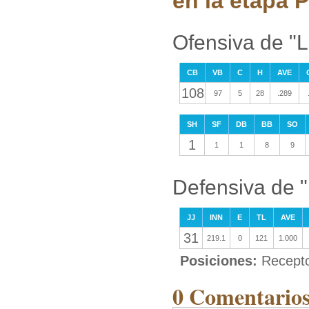
en la etapa P
Ofensiva de "L
CB
VB
C
H
AVE
108
97
5
28
.289
SH
SF
DB
BB
SO
1
1
1
8
9
Defensiva de 
JJ
INN
E
TL
AVE
31
219.1
0
121
1.000
Posiciones:
Recepto
0 Comentarios