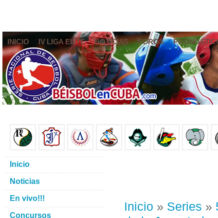
INICIO
IV LIGA ELITE
NOTICIAS
FOROS
PRONÓSTIC
Inicio
Noticias
En vivo!!!
Inicio
»
Series
»
Concursos