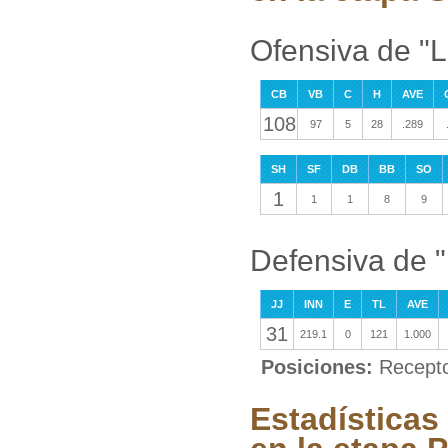
Ofensiva de "L
CB
VB
C
H
AVE
108
97
5
28
.289
SH
SF
DB
BB
SO
1
1
1
8
9
Defensiva de 
JJ
INN
E
TL
AVE
31
219.1
0
121
1.000
Posiciones:
Recepto
Estadísticas