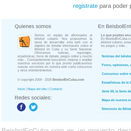
registrate
para poder 
Quienes somos
En BeisbolE
Somos un equipo de aficionados al
Lo que puedes enco
béisbol cubano. Nos propusimos la
En BeisbolEnCuba.co
tarea de desarrollar esta web con el
béisbol cubano, estad
objetivo de brindar información sobre el
los juegos y más...
Béisbol en Cuba y su Serie Nacional.
Ofrecemos noticias, reportajes,
estadísticas, foros de debate, juegos online y mucho
Noticias del béisb
más... Constantemente buscamos mejorar y ampliar
nuestros servicios por lo que pronto publicaremos
Foros, opiniones, 
nuevas secciones en nuestra web como concursos
y otros entretenimientos.
Concursos sobre e
© copyright 2009 - 2026
BeisbolEnCuba.com
Estadísticas de la 
Inicio
|
Mapa del sitio
|
Contacto
Serie 50, la Serie d
Redes sociales:
Mapa de nuestra 
Directorio de Béi
BeisbolEnCuba.com es un proyecto desarr