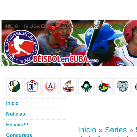
INICIO
IV LIGA ELITE
NOTICIAS
FOROS
PRONÓSTIC
Inicio
Noticias
En vivo!!!
Inicio
»
Series
»
Concursos