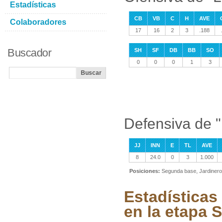
Estadísticas
CB
VB
C
H
AVE
Colaboradores
17
16
2
3
.188
Buscador
SH
SF
DB
BB
SO
0
0
0
1
3
Defensiva de "
JJ
INN
E
TL
AVE
8
24.0
0
3
1.000
Posiciones:
Segunda base, Jardinero
Estadísticas
en la etapa