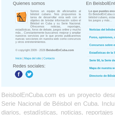
Quienes somos
En BeisbolE
Somos un equipo de aficionados al
Lo que puedes enco
béisbol cubano. Nos propusimos la
En BeisbolEnCuba.co
tarea de desarrollar esta web con el
béisbol cubano, estad
objetivo de brindar información sobre el
los juegos y más...
Béisbol en Cuba y su Serie Nacional.
Ofrecemos noticias, reportajes,
estadísticas, foros de debate, juegos online y mucho
Noticias del béisb
más... Constantemente buscamos mejorar y ampliar
nuestros servicios por lo que pronto publicaremos
Foros, opiniones, 
nuevas secciones en nuestra web como concursos
y otros entretenimientos.
Concursos sobre e
© copyright 2009 - 2026
BeisbolEnCuba.com
Estadísticas de la 
Inicio
|
Mapa del sitio
|
Contacto
Serie 50, la Serie d
Redes sociales:
Mapa de nuestra 
Directorio de Béi
BeisbolEnCuba.com es un proyecto desarr
Serie Nacional de Béisbol en Cuba. Inclui
diarios, estadísticas, noticias, report