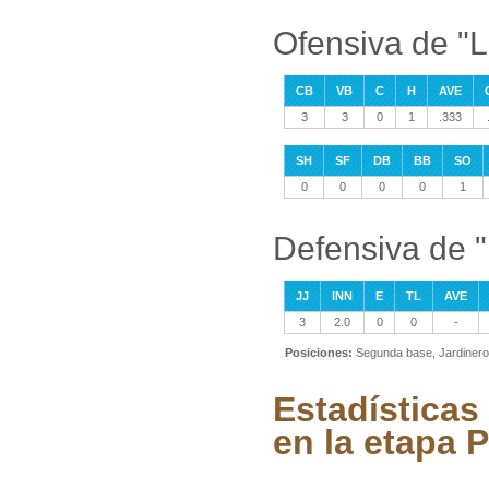
Ofensiva de "L
CB
VB
C
H
AVE
3
3
0
1
.333
SH
SF
DB
BB
SO
0
0
0
0
1
Defensiva de "
JJ
INN
E
TL
AVE
3
2.0
0
0
-
Posiciones:
Segunda base, Jardinero
Estadísticas
en la etapa P