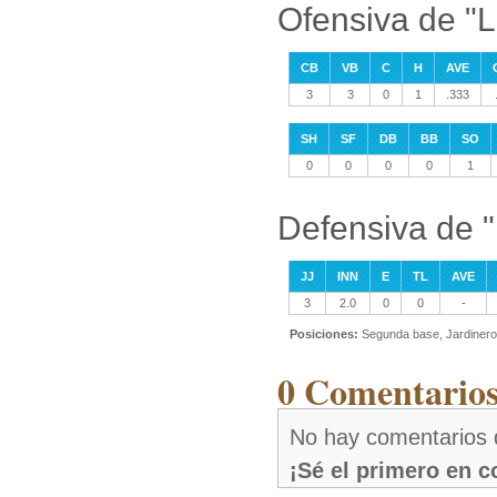
Ofensiva de "L
CB
VB
C
H
AVE
3
3
0
1
.333
SH
SF
DB
BB
SO
0
0
0
0
1
Defensiva de "
JJ
INN
E
TL
AVE
3
2.0
0
0
-
Posiciones:
Segunda base, Jardinero
0 Comentarios
No hay comentarios 
¡Sé el primero en 