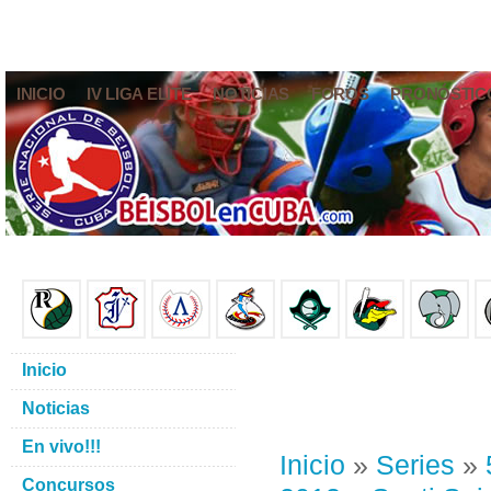
INICIO
IV LIGA ELITE
NOTICIAS
FOROS
PRONÓSTIC
Inicio
Noticias
En vivo!!!
Inicio
»
Series
»
Concursos