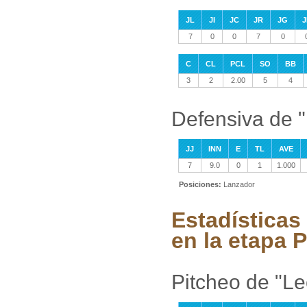
JL
JI
JC
JR
JG
J
7
0
0
7
0
C
CL
PCL
SO
BB
3
2
2.00
5
4
Defensiva de 
JJ
INN
E
TL
AVE
7
9.0
0
1
1.000
Posiciones:
Lanzador
Estadísticas
en la etapa P
Pitcheo de "L