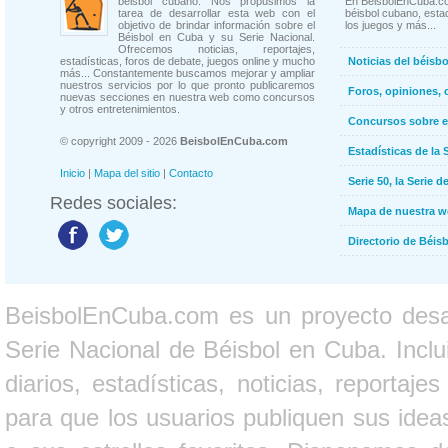
béisbol cubano. Nos propusimos la
En BeisbolEnCuba.co
tarea de desarrollar esta web con el
béisbol cubano, estad
objetivo de brindar información sobre el
los juegos y más...
Béisbol en Cuba y su Serie Nacional.
Ofrecemos noticias, reportajes,
estadísticas, foros de debate, juegos online y mucho
Noticias del béisb
más... Constantemente buscamos mejorar y ampliar
nuestros servicios por lo que pronto publicaremos
Foros, opiniones, 
nuevas secciones en nuestra web como concursos
y otros entretenimientos.
Concursos sobre e
© copyright 2009 - 2026
BeisbolEnCuba.com
Estadísticas de la 
Inicio
|
Mapa del sitio
|
Contacto
Serie 50, la Serie d
Redes sociales:
Mapa de nuestra 
Directorio de Béi
BeisbolEnCuba.com es un proyecto desarr
Serie Nacional de Béisbol en Cuba. Inclui
diarios, estadísticas, noticias, report
para que los usuarios publiquen sus ideas