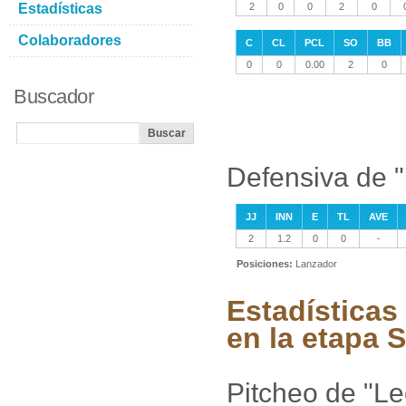
Estadísticas
2
0
0
2
0
Colaboradores
C
CL
PCL
SO
BB
0
0
0.00
2
0
Buscador
Defensiva de 
JJ
INN
E
TL
AVE
2
1.2
0
0
-
Posiciones:
Lanzador
Estadísticas
en la etapa
Pitcheo de "L