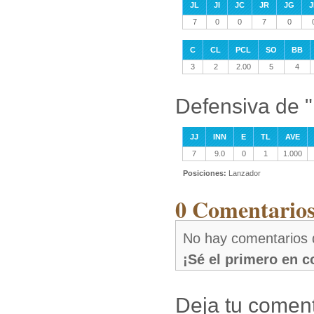
JL
JI
JC
JR
JG
J
7
0
0
7
0
C
CL
PCL
SO
BB
3
2
2.00
5
4
Defensiva de 
JJ
INN
E
TL
AVE
7
9.0
0
1
1.000
Posiciones:
Lanzador
0 Comentarios
No hay comentarios
¡Sé el primero en 
Deja tu coment