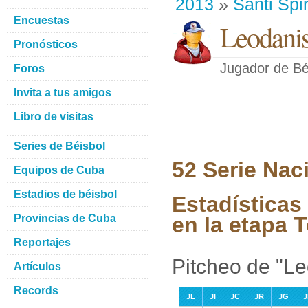
2013
»
Santi Spir
Encuestas
Leodanis
Pronósticos
Jugador de Bé
Foros
Invita a tus amigos
Libro de visitas
Series de Béisbol
52 Serie Nac
Equipos de Cuba
Estadios de béisbol
Estadísticas
Provincias de Cuba
en la etapa 
Reportajes
Pitcheo de "L
Artículos
Records
JL
JI
JC
JR
JG
J