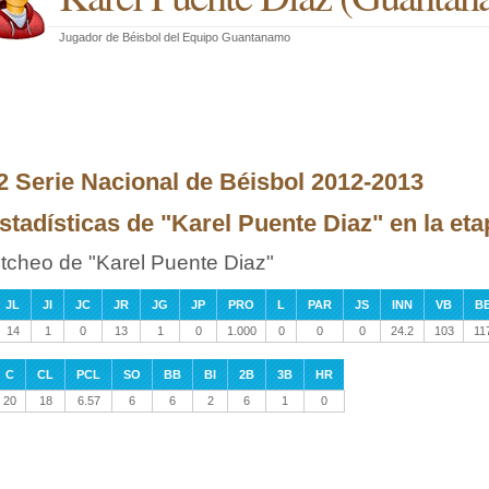
Jugador de Béisbol
del
Equipo Guantanamo
2 Serie Nacional de Béisbol 2012-2013
stadísticas de "Karel Puente Diaz" en la et
itcheo de "Karel Puente Diaz"
JL
JI
JC
JR
JG
JP
PRO
L
PAR
JS
INN
VB
B
14
1
0
13
1
0
1.000
0
0
0
24.2
103
11
C
CL
PCL
SO
BB
BI
2B
3B
HR
20
18
6.57
6
6
2
6
1
0