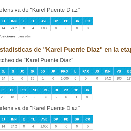
efensiva de "Karel Puente Diaz"
JJ
INN
E
TL
AVE
DP
PB
BR
CR
14
24.2
0
4
1.000
0
0
0
0
Posiciones:
Lanzador
stadísticas de "Karel Puente Diaz" en la e
itcheo de "Karel Puente Diaz"
JL
JI
JC
JR
JG
JP
PRO
L
PAR
JS
INN
VB
B
14
1
0
13
1
0
1.000
0
0
0
24.2
103
11
C
CL
PCL
SO
BB
BI
2B
3B
HR
20
18
6.57
6
6
2
6
1
0
efensiva de "Karel Puente Diaz"
JJ
INN
E
TL
AVE
DP
PB
BR
CR
14
24.2
0
4
1.000
0
0
0
0