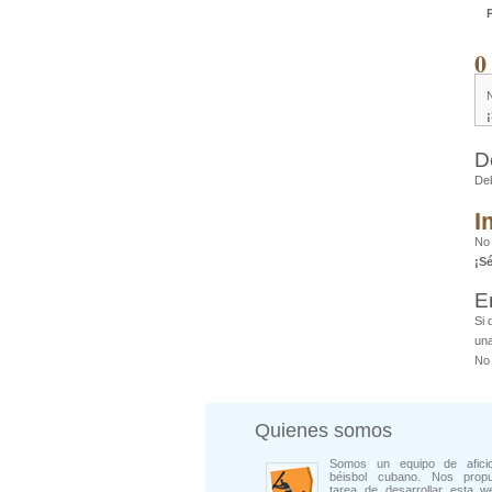
0
D
De
I
No
¡S
E
Si 
una
No 
Quienes somos
Somos un equipo de afici
béisbol cubano. Nos prop
tarea de desarrollar esta w