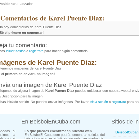
Posiciones:
Lanzador
 Comentarios de Karel Puente Diaz:
No hay comentarios de Karel Puente Diaz
¡Sé el primero en comentar!
eja tu comentario:
bes
iniciar sesión
o
registrate
para hacer algún comentario.
mágenes de Karel Puente Diaz:
 tenemos imágenes de Karel Puente Diaz
é el primero en enviar una imagen!
nvía una imagen de Karel Puente Diaz
dispones de alguna imagen de
Karel Puente Diaz
puedes colaborar con nuestra web al envia
 Descripción para la imagen.
has iniciado sesión. No puedes enviar imágenes. Por favor
inicia sesión
o
registrate
para pod
En BeisbolEnCuba.com
Sitios de i
onados al
Lo que puedes encontrar en nuestra web
BeisbolCuban
usimos la
En BeisbolEnCuba.com podrás encontrar noticias del
eb con el
béisbol cubano, estadísticas, records, resultados de