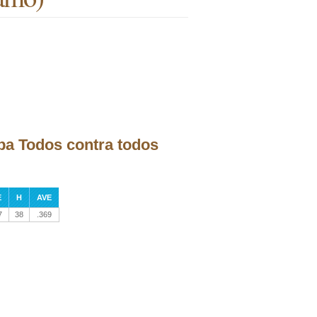
apa Todos contra todos
E
H
AVE
7
38
.369