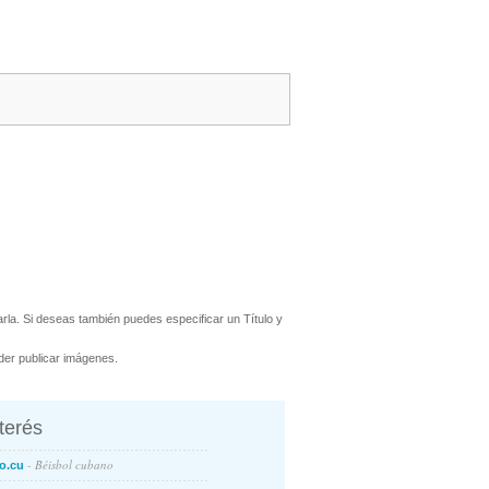
rla. Si deseas también puedes especificar un Título y
er publicar imágenes.
nterés
- Béisbol cubano
o.cu