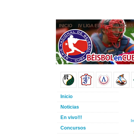
INICIO
IV LIGA ELITE
NOTICIAS
Inicio
Noticias
En vivo!!!
In
Concursos