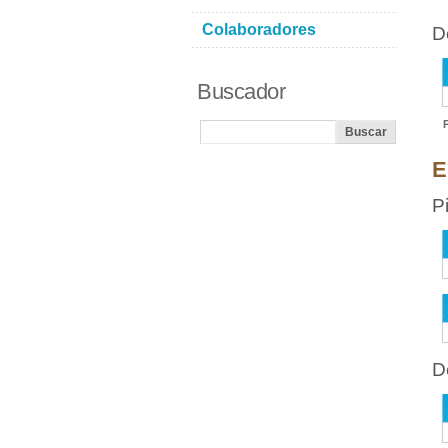
Colaboradores
D
Buscador
E
P
D