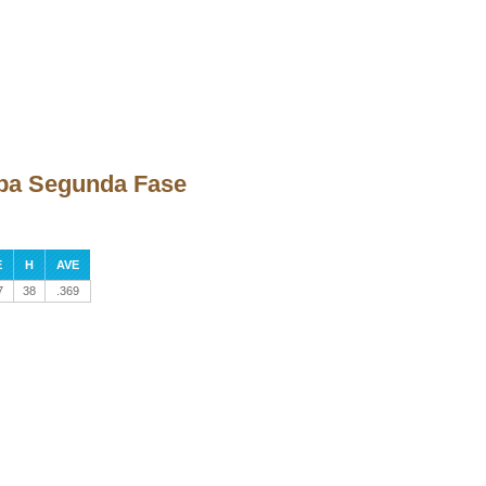
tapa Segunda Fase
E
H
AVE
7
38
.369