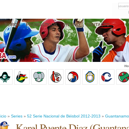
usuario
FOROS
PRONÓSTICOS
EN VIVO
CONTACTO
Ho
icio
»
Series
»
52 Serie Nacional de Béisbol 2012-2013
»
Guantanamo
Karel Puente Diaz
(
Guantan