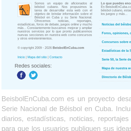
Somos un equipo de aficionados al
Lo que puedes enco
béisbol cubano. Nos propusimos la
En BeisbolEnCuba.co
tarea de desarrollar esta web con el
béisbol cubano, estad
objetivo de brindar información sobre el
los juegos y más...
Béisbol en Cuba y su Serie Nacional.
Ofrecemos noticias, reportajes,
estadísticas, foros de debate, juegos online y mucho
Noticias del béisb
más... Constantemente buscamos mejorar y ampliar
nuestros servicios por lo que pronto publicaremos
Foros, opiniones, 
nuevas secciones en nuestra web como concursos
y otros entretenimientos.
Concursos sobre e
© copyright 2009 - 2026
BeisbolEnCuba.com
Estadísticas de la 
Inicio
|
Mapa del sitio
|
Contacto
Serie 50, la Serie d
Redes sociales:
Mapa de nuestra 
Directorio de Béi
BeisbolEnCuba.com es un proyecto desarr
Serie Nacional de Béisbol en Cuba. Inclui
diarios, estadísticas, noticias, report
para que los usuarios publiquen sus ideas