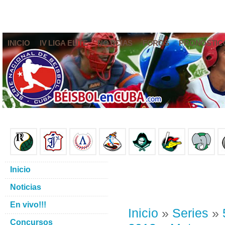
INICIO
IV LIGA ELITE
NOTICIAS
FOROS
PRONÓSTIC
Inicio
Noticias
En vivo!!!
Inicio
»
Series
»
Concursos