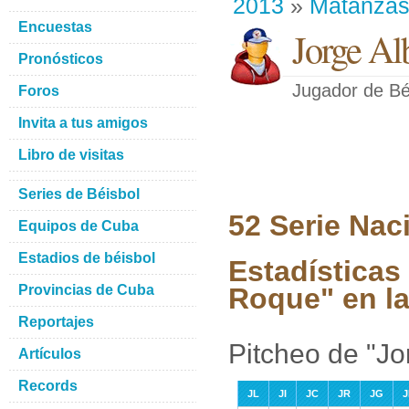
2013
»
Matanza
Encuestas
Jorge Al
Pronósticos
Jugador de Bé
Foros
Invita a tus amigos
Libro de visitas
Series de Béisbol
52 Serie Nac
Equipos de Cuba
Estadios de béisbol
Estadísticas
Provincias de Cuba
Roque" en l
Reportajes
Pitcheo de "Jo
Artículos
Records
JL
JI
JC
JR
JG
J