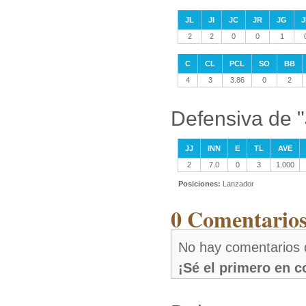
JL
JI
JC
JR
JG
J
2
2
0
0
1
C
CL
PCL
SO
BB
4
3
3.86
0
2
Defensiva de "
JJ
INN
E
TL
AVE
2
7.0
0
3
1.000
Posiciones:
Lanzador
0 Comentarios
No hay comentarios 
¡Sé el primero en 