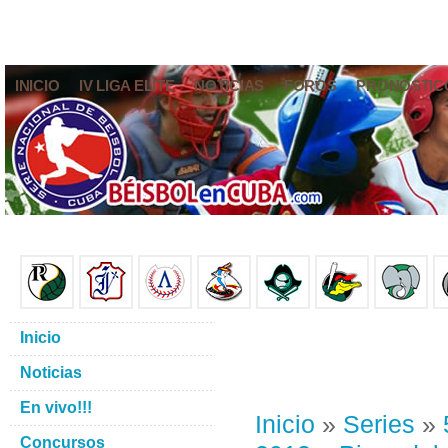
INICIO
IV LIGA ELITE
NOTICIAS
FOROS
PRONÓSTIC
Inicio
Noticias
En vivo!!!
Inicio
»
Series
»
Concursos