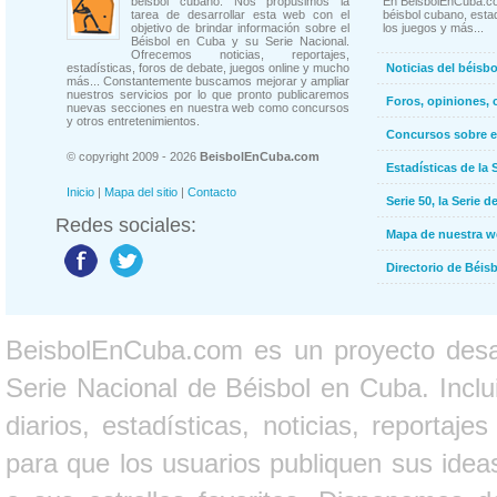
béisbol cubano. Nos propusimos la
En BeisbolEnCuba.co
tarea de desarrollar esta web con el
béisbol cubano, estad
objetivo de brindar información sobre el
los juegos y más...
Béisbol en Cuba y su Serie Nacional.
Ofrecemos noticias, reportajes,
estadísticas, foros de debate, juegos online y mucho
Noticias del béisb
más... Constantemente buscamos mejorar y ampliar
nuestros servicios por lo que pronto publicaremos
Foros, opiniones, 
nuevas secciones en nuestra web como concursos
y otros entretenimientos.
Concursos sobre e
© copyright 2009 - 2026
BeisbolEnCuba.com
Estadísticas de la 
Inicio
|
Mapa del sitio
|
Contacto
Serie 50, la Serie d
Redes sociales:
Mapa de nuestra 
Directorio de Béi
BeisbolEnCuba.com es un proyecto desarr
Serie Nacional de Béisbol en Cuba. Inclui
diarios, estadísticas, noticias, report
para que los usuarios publiquen sus ideas