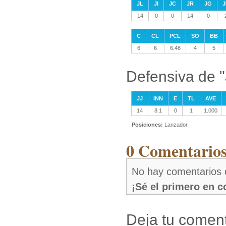
JL
JI
JC
JR
JG
J
14
0
0
14
0
C
CL
PCL
SO
BB
6
6
6.48
4
5
Defensiva de 
JJ
INN
E
TL
AVE
14
8.1
0
1
1.000
Posiciones:
Lanzador
0 Comentarios
No hay comentarios 
¡Sé el primero en 
Deja tu coment