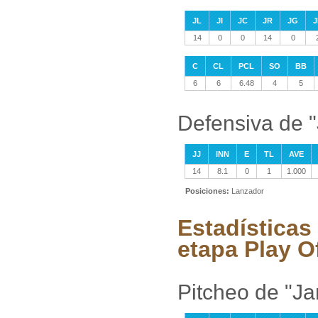
JL
JI
JC
JR
JG
J
14
0
0
14
0
C
CL
PCL
SO
BB
6
6
6.48
4
5
Defensiva de 
JJ
INN
E
TL
AVE
14
8.1
0
1
1.000
Posiciones:
Lanzador
Estadísticas
etapa Play O
Pitcheo de "J