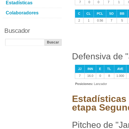
Estadísticas
7
0
0
7
1
Colaboradores
C
CL
PCL
SO
BB
2
1
0.56
7
5
Buscador
Defensiva de 
JJ
INN
E
TL
AVE
7
16.0
0
8
1.000
Posiciones:
Lanzador
Estadísticas
etapa Segun
Pitcheo de "J