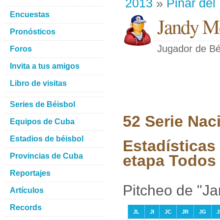
2013
»
Pinar del
Encuestas
Jandy Mo
Pronósticos
Jugador de Bé
Foros
Invita a tus amigos
Libro de visitas
Series de Béisbol
52 Serie Nac
Equipos de Cuba
Estadios de béisbol
Estadísticas
Provincias de Cuba
etapa Todos 
Reportajes
Pitcheo de "J
Artículos
Records
JL
JI
JC
JR
JG
J