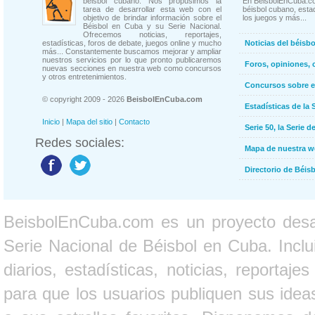
béisbol cubano. Nos propusimos la
En BeisbolEnCuba.co
tarea de desarrollar esta web con el
béisbol cubano, estad
objetivo de brindar información sobre el
los juegos y más...
Béisbol en Cuba y su Serie Nacional.
Ofrecemos noticias, reportajes,
estadísticas, foros de debate, juegos online y mucho
Noticias del béisb
más... Constantemente buscamos mejorar y ampliar
nuestros servicios por lo que pronto publicaremos
Foros, opiniones, 
nuevas secciones en nuestra web como concursos
y otros entretenimientos.
Concursos sobre e
© copyright 2009 - 2026
BeisbolEnCuba.com
Estadísticas de la 
Inicio
|
Mapa del sitio
|
Contacto
Serie 50, la Serie d
Redes sociales:
Mapa de nuestra 
Directorio de Béi
BeisbolEnCuba.com es un proyecto desarr
Serie Nacional de Béisbol en Cuba. Inclui
diarios, estadísticas, noticias, report
para que los usuarios publiquen sus ideas