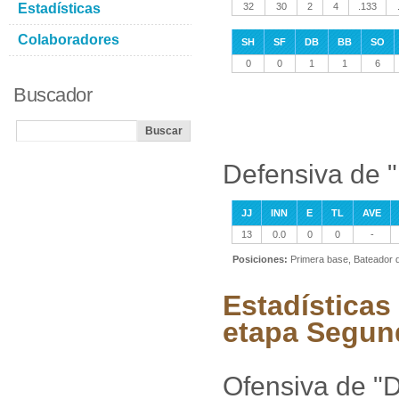
Estadísticas
32
30
2
4
.133
Colaboradores
SH
SF
DB
BB
SO
0
0
1
1
6
Buscador
Defensiva de "
JJ
INN
E
TL
AVE
13
0.0
0
0
-
Posiciones:
Primera base, Bateador 
Estadísticas 
etapa Segun
Ofensiva de "D