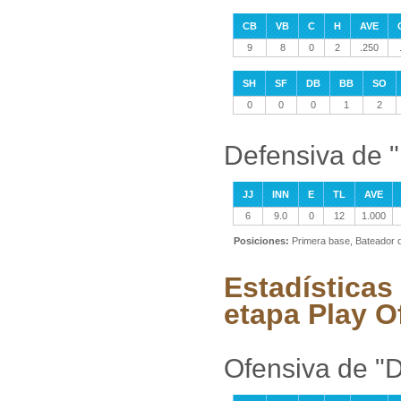
CB
VB
C
H
AVE
9
8
0
2
.250
SH
SF
DB
BB
SO
0
0
0
1
2
Defensiva de "
JJ
INN
E
TL
AVE
6
9.0
0
12
1.000
Posiciones:
Primera base, Bateador 
Estadísticas 
etapa Play O
Ofensiva de "D