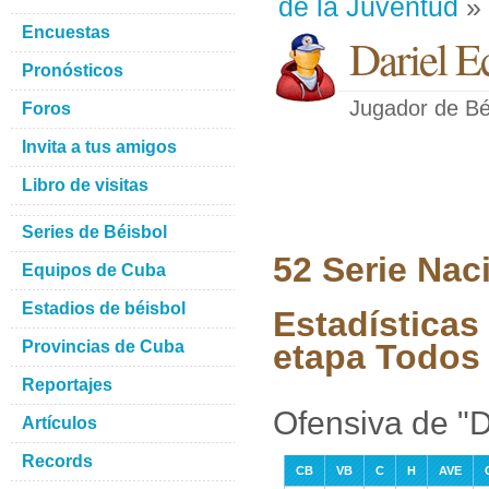
de la Juventud
» 
Encuestas
Dariel E
Pronósticos
Jugador de Bé
Foros
Invita a tus amigos
Libro de visitas
Series de Béisbol
52 Serie Nac
Equipos de Cuba
Estadios de béisbol
Estadísticas 
Provincias de Cuba
etapa Todos 
Reportajes
Ofensiva de "D
Artículos
Records
CB
VB
C
H
AVE