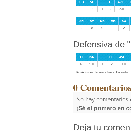
CB
VB
C
H
AVE
9
8
0
2
.250
SH
SF
DB
BB
SO
0
0
0
1
2
Defensiva de "
JJ
INN
E
TL
AVE
6
9.0
0
12
1.000
Posiciones:
Primera base, Bateador 
0 Comentarios
No hay comentarios d
¡Sé el primero en 
Deja tu coment