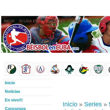
INICIO
IV LIGA ELITE
NOTICIAS
FOROS
PRONÓSTIC
Inicio
Noticias
En vivo!!!
Inicio
»
Series
»
Concursos