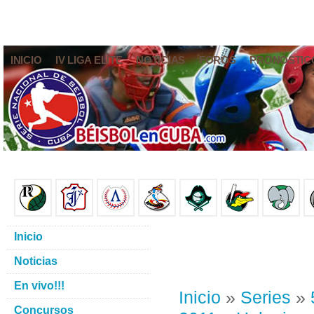
INICIO
IV LIGA ELITE
NOTICIAS
FOROS
PRONÓSTIC
Inicio
Noticias
En vivo!!!
Inicio
»
Series
»
Concursos