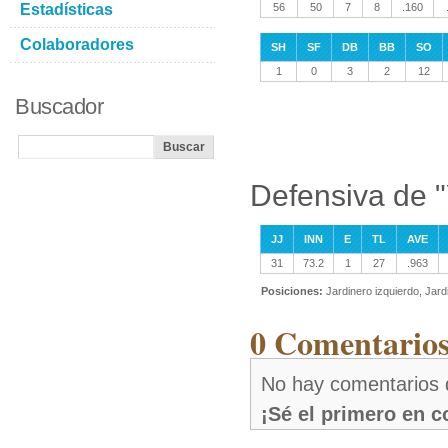
Estadísticas
56
50
7
8
.160
Colaboradores
SH
SF
DB
BB
SO
1
0
3
2
12
Buscador
Defensiva de 
JJ
INN
E
TL
AVE
31
73.2
1
27
.963
Posiciones:
Jardinero izquierdo, Jard
0 Comentarios
No hay comentarios 
¡Sé el primero en 