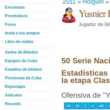
2011
»
Holguin
» 
Encuestas
Yusnier 
Pronósticos
Jugador de Bé
Foros
Invita a tus amigos
Libro de visitas
Series de Béisbol
50 Serie Nac
Equipos de Cuba
Estadios de béisbol
Estadísticas
Provincias de Cuba
la etapa Clas
Reportajes
Ofensiva de "
Artículos
Records
CB
VB
C
H
AVE