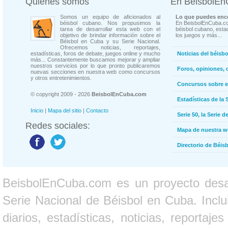
Quienes somos
En BeisbolE
Somos un equipo de aficionados al
Lo que puedes enco
béisbol cubano. Nos propusimos la
En BeisbolEnCuba.co
tarea de desarrollar esta web con el
béisbol cubano, estad
objetivo de brindar información sobre el
los juegos y más...
Béisbol en Cuba y su Serie Nacional.
Ofrecemos noticias, reportajes,
estadísticas, foros de debate, juegos online y mucho
Noticias del béisb
más... Constantemente buscamos mejorar y ampliar
nuestros servicios por lo que pronto publicaremos
Foros, opiniones, 
nuevas secciones en nuestra web como concursos
y otros entretenimientos.
Concursos sobre e
© copyright 2009 - 2026
BeisbolEnCuba.com
Estadísticas de la 
Inicio
|
Mapa del sitio
|
Contacto
Serie 50, la Serie d
Redes sociales:
Mapa de nuestra 
Directorio de Béi
BeisbolEnCuba.com es un proyecto desarr
Serie Nacional de Béisbol en Cuba. Inclui
diarios, estadísticas, noticias, report