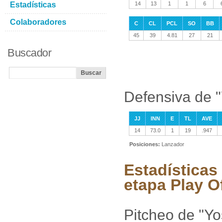
Estadísticas
14
13
1
1
6
Colaboradores
C
CL
PCL
SO
BB
45
39
4.81
27
21
Buscador
Defensiva de "
JJ
INN
E
TL
AVE
14
73.0
1
19
.947
Posiciones:
Lanzador
Estadísticas
etapa Play O
Pitcheo de "Yo