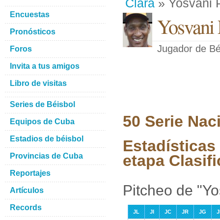
Clara
» Yosvani P
Encuestas
Yosvani 
Pronósticos
Jugador de Bé
Foros
Invita a tus amigos
Libro de visitas
Series de Béisbol
50 Serie Nac
Equipos de Cuba
Estadios de béisbol
Estadísticas
Provincias de Cuba
etapa Clasifi
Reportajes
Pitcheo de "Yo
Artículos
Records
JL
JI
JC
JR
JG
J