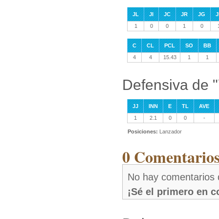
JL
JI
JC
JR
JG
J
1
0
0
1
0
C
CL
PCL
SO
BB
4
4
15.43
1
1
Defensiva de "
JJ
INN
E
TL
AVE
1
2.1
0
0
-
Posiciones:
Lanzador
0 Comentarios
No hay comentarios 
¡Sé el primero en 