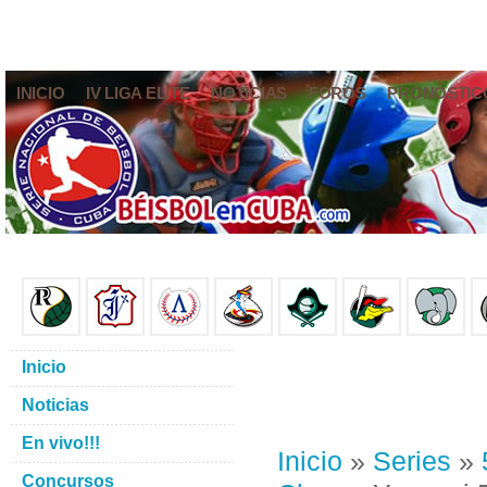
INICIO
IV LIGA ELITE
NOTICIAS
FOROS
PRONÓSTIC
Inicio
Noticias
En vivo!!!
Inicio
»
Series
»
Concursos