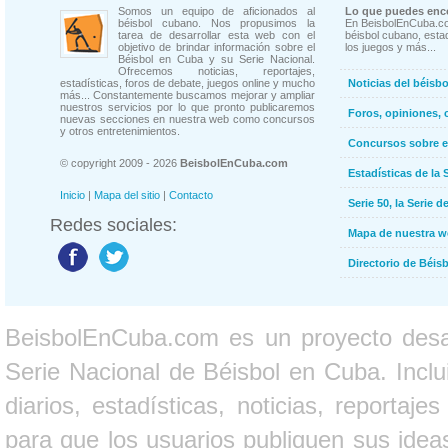
Somos un equipo de aficionados al
Lo que puedes enco
béisbol cubano. Nos propusimos la
En BeisbolEnCuba.co
tarea de desarrollar esta web con el
béisbol cubano, estad
objetivo de brindar información sobre el
los juegos y más...
Béisbol en Cuba y su Serie Nacional.
Ofrecemos noticias, reportajes,
estadísticas, foros de debate, juegos online y mucho
Noticias del béisb
más... Constantemente buscamos mejorar y ampliar
nuestros servicios por lo que pronto publicaremos
Foros, opiniones, 
nuevas secciones en nuestra web como concursos
y otros entretenimientos.
Concursos sobre e
© copyright 2009 - 2026
BeisbolEnCuba.com
Estadísticas de la 
Inicio
|
Mapa del sitio
|
Contacto
Serie 50, la Serie d
Redes sociales:
Mapa de nuestra 
Directorio de Béi
BeisbolEnCuba.com es un proyecto desarr
Serie Nacional de Béisbol en Cuba. Inclui
diarios, estadísticas, noticias, report
para que los usuarios publiquen sus ideas