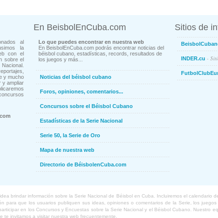
En BeisbolEnCuba.com
Sitios de i
onados al
Lo que puedes encontrar en nuestra web
BeisbolCuban
usimos la
En BeisbolEnCuba.com podrás encontrar noticias del
eb con el
béisbol cubano, estadísticas, records, resultados de
- Sit
INDER.cu
n sobre el
los juegos y más...
Nacional.
ortajes,
FutbolClubEu
ne y mucho
Noticias del béisbol cubano
 y ampliar
blicaremos
Foros, opiniones, comentarios...
concursos
Concursos sobre el Béisbol Cubano
.com
Estadísticas de la Serie Nacional
Serie 50, la Serie de Oro
Mapa de nuestra web
Directorio de BéisbolenCuba.com
a brindar información sobre la Serie Nacional de Béisbol en Cuba. Incluiremos el calendario de lo
 para que los usuarios publiquen sus ideas, opiniones o comentarios de la Serie, los juegos o
o participar en los Concursos y Encuestas sobre la Serie Nacional y el Béisbol Cubano. Nuestro 
ue te invitamos a visitar nuestra web frecuentemente.