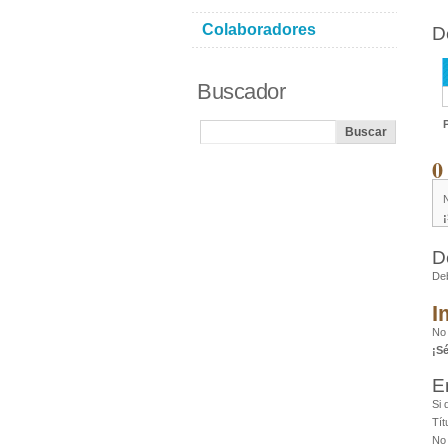
Colaboradores
D
Buscador
0
D
De
I
No
¡S
E
Si 
Tít
No 