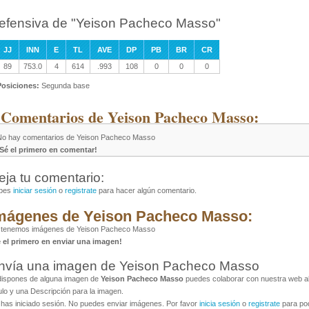
efensiva de "Yeison Pacheco Masso"
JJ
INN
E
TL
AVE
DP
PB
BR
CR
89
753.0
4
614
.993
108
0
0
0
Posiciones:
Segunda base
 Comentarios de Yeison Pacheco Masso:
No hay comentarios de Yeison Pacheco Masso
¡Sé el primero en comentar!
eja tu comentario:
bes
iniciar sesión
o
registrate
para hacer algún comentario.
mágenes de Yeison Pacheco Masso:
 tenemos imágenes de Yeison Pacheco Masso
é el primero en enviar una imagen!
nvía una imagen de Yeison Pacheco Masso
dispones de alguna imagen de
Yeison Pacheco Masso
puedes colaborar con nuestra web al 
ulo y una Descripción para la imagen.
has iniciado sesión. No puedes enviar imágenes. Por favor
inicia sesión
o
registrate
para pod