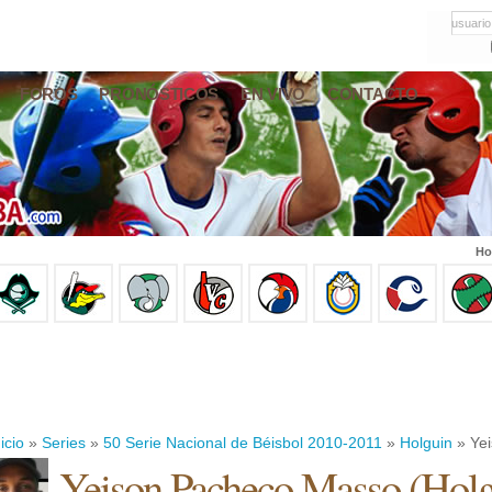
usuario
FOROS
PRONÓSTICOS
EN VIVO
CONTACTO
Ho
icio
»
Series
»
50 Serie Nacional de Béisbol 2010-2011
»
Holguin
» Ye
Yeison Pacheco Masso
(
Holg