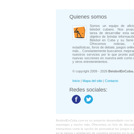
Quienes somos
Somos un equipo de afici
béisbol cubano. Nos prop
tarea de desarrollar esta w
objetivo de brindar informació
Béisbol en Cuba y su Serie 
Ofrecemos noticias, rep
estadísticas, foros de debate, juegos onli
más... Constantemente buscamos mejorar
nuestros servicios por lo que pronto pu
nuevas secciones en nuestra web como 
y otros entretenimientos.
© copyright 2009 - 2026
BeisbolEnCuba
Inicio
|
Mapa del sitio
|
Contacto
Redes sociales:
BeisbolEnCuba.com es un proyecto desarrollado con la ide
reportajes y mucho más. Ofrecemos un foro de discusión
interactivos como la opción de pronosticar los juegos 
en la mejora y ampliación de nuestros servicios por lo q