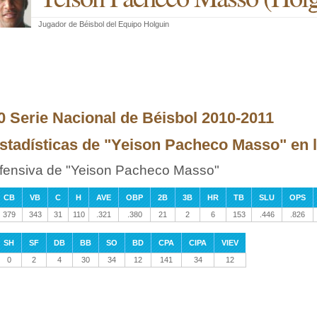
Jugador de Béisbol
del
Equipo Holguin
0 Serie Nacional de Béisbol 2010-2011
stadísticas de "Yeison Pacheco Masso" en la
fensiva de "Yeison Pacheco Masso"
CB
VB
C
H
AVE
OBP
2B
3B
HR
TB
SLU
OPS
379
343
31
110
.321
.380
21
2
6
153
.446
.826
SH
SF
DB
BB
SO
BD
CPA
CIPA
VIEV
0
2
4
30
34
12
141
34
12