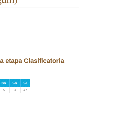
 etapa Clasificatoria
BR
CR
CI
5
3
47