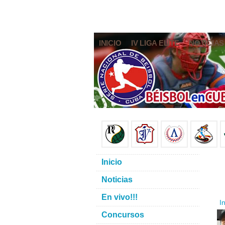
INICIO
IV LIGA ELITE
NOTICIAS
Inicio
Noticias
En vivo!!!
In
Concursos