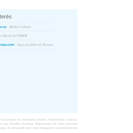
nterés
- Béisbol cubano
o.cu
io Oficial del INDER
- Ligas de futbol de Europa
ropa.com
s juegos, los resultados diarios, estadísticas, noticias,
 sus estrellas favoritas. Disponemos de otros servicios
equipo de desarrollo web está trabajando constantemente