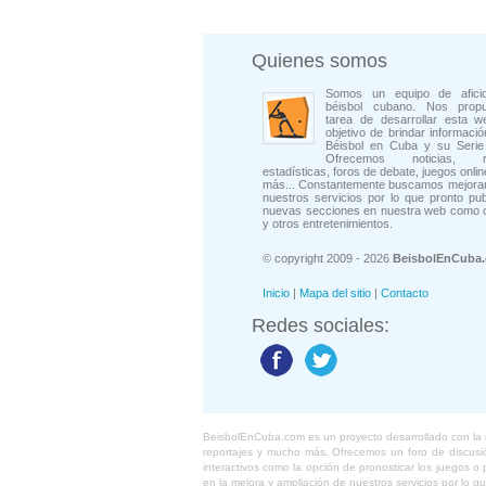
Quienes somos
Somos un equipo de afici
béisbol cubano. Nos prop
tarea de desarrollar esta w
objetivo de brindar informació
Béisbol en Cuba y su Serie 
Ofrecemos noticias, rep
estadísticas, foros de debate, juegos onli
más... Constantemente buscamos mejorar
nuestros servicios por lo que pronto pu
nuevas secciones en nuestra web como 
y otros entretenimientos.
© copyright 2009 - 2026
BeisbolEnCuba
Inicio
|
Mapa del sitio
|
Contacto
Redes sociales:
BeisbolEnCuba.com es un proyecto desarrollado con la ide
reportajes y mucho más. Ofrecemos un foro de discusión
interactivos como la opción de pronosticar los juegos 
en la mejora y ampliación de nuestros servicios por lo q