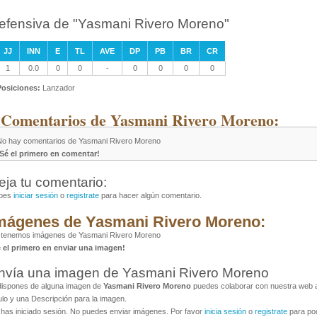
efensiva de "Yasmani Rivero Moreno"
JJ
INN
E
TL
AVE
DP
PB
BR
CR
1
0.0
0
0
-
0
0
0
0
Posiciones:
Lanzador
 Comentarios de Yasmani Rivero Moreno:
No hay comentarios de Yasmani Rivero Moreno
¡Sé el primero en comentar!
eja tu comentario:
bes
iniciar sesión
o
registrate
para hacer algún comentario.
mágenes de Yasmani Rivero Moreno:
 tenemos imágenes de Yasmani Rivero Moreno
é el primero en enviar una imagen!
nvía una imagen de Yasmani Rivero Moreno
dispones de alguna imagen de
Yasmani Rivero Moreno
puedes colaborar con nuestra web al
ulo y una Descripción para la imagen.
has iniciado sesión. No puedes enviar imágenes. Por favor
inicia sesión
o
registrate
para pod