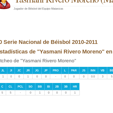
Jugador de Béisbol
del
Equipo Matanzas
0 Serie Nacional de Béisbol 2010-2011
stadísticas de "Yasmani Rivero Moreno" en l
itcheo de "Yasmani Rivero Moreno"
JL
JI
JC
JR
JG
JP
PRO
L
PAR
JS
INN
VB
B
1
0
0
1
0
0
-
0
0
0
0.0
3
5
C
CL
PCL
SO
BB
BI
2B
3B
HR
5
5
-
0
1
0
0
0
1