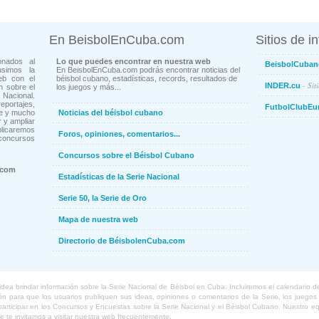
En BeisbolEnCuba.com
Sitios de i
onados al
Lo que puedes encontrar en nuestra web
BeisbolCuban
usimos la
En BeisbolEnCuba.com podrás encontrar noticias del
eb con el
béisbol cubano, estadísticas, records, resultados de
- Sit
INDER.cu
n sobre el
los juegos y más...
Nacional.
ortajes,
FutbolClubEu
ne y mucho
Noticias del béisbol cubano
 y ampliar
blicaremos
Foros, opiniones, comentarios...
concursos
Concursos sobre el Béisbol Cubano
.com
Estadísticas de la Serie Nacional
Serie 50, la Serie de Oro
Mapa de nuestra web
Directorio de BéisbolenCuba.com
a brindar información sobre la Serie Nacional de Béisbol en Cuba. Incluiremos el calendario de lo
 para que los usuarios publiquen sus ideas, opiniones o comentarios de la Serie, los juegos o
o participar en los Concursos y Encuestas sobre la Serie Nacional y el Béisbol Cubano. Nuestro 
ue te invitamos a visitar nuestra web frecuentemente.