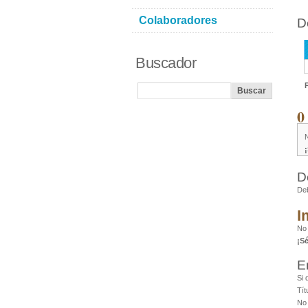
Colaboradores
D
Buscador
0
D
De
I
No
¡S
E
Si 
Tít
No 