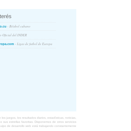
nterés
- Béisbol cubano
o.cu
io Oficial del INDER
- Ligas de futbol de Europa
ropa.com
s juegos, los resultados diarios, estadísticas, noticias,
 sus estrellas favoritas. Disponemos de otros servicios
equipo de desarrollo web está trabajando constantemente