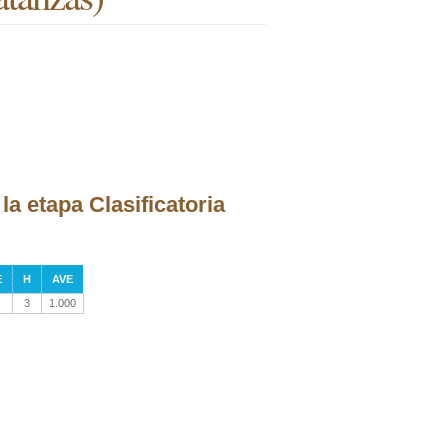
a etapa Clasificatoria
E
H
AVE
3
1.000