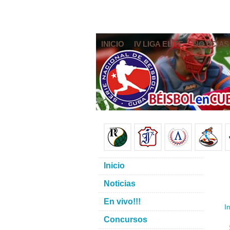
INICIO
IV LIGA ELITE
NOTICIAS
Inicio
Noticias
En vivo!!!
In
Concursos