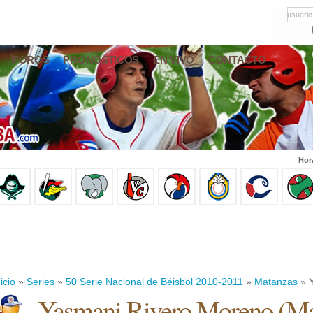
usuario
FOROS
PRONÓSTICOS
EN VIVO
CONTACTO
Hor
icio
»
Series
»
50 Serie Nacional de Béisbol 2010-2011
»
Matanzas
» Y
Yasmani Rivero Moreno
(
Ma