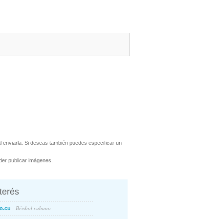
 enviarla. Si deseas también puedes especificar un
er publicar imágenes.
nterés
- Béisbol cubano
o.cu