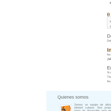
0
D
De
I
No
¡S
E
Si 
Tít
No 
Quienes somos
Somos un equipo de afici
béisbol cubano. Nos prop
tarea de desarrollar esta w