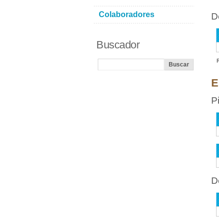
Colaboradores
D
Buscador
E
P
D