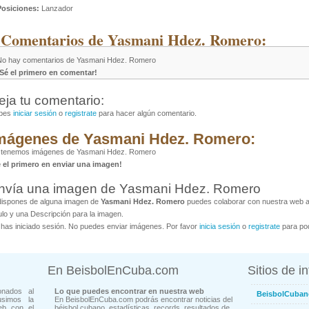
Posiciones:
Lanzador
 Comentarios de Yasmani Hdez. Romero:
No hay comentarios de Yasmani Hdez. Romero
¡Sé el primero en comentar!
eja tu comentario:
bes
iniciar sesión
o
registrate
para hacer algún comentario.
mágenes de Yasmani Hdez. Romero:
 tenemos imágenes de Yasmani Hdez. Romero
é el primero en enviar una imagen!
nvía una imagen de Yasmani Hdez. Romero
dispones de alguna imagen de
Yasmani Hdez. Romero
puedes colaborar con nuestra web al
ulo y una Descripción para la imagen.
has iniciado sesión. No puedes enviar imágenes. Por favor
inicia sesión
o
registrate
para pod
En BeisbolEnCuba.com
Sitios de i
onados al
Lo que puedes encontrar en nuestra web
BeisbolCuban
usimos la
En BeisbolEnCuba.com podrás encontrar noticias del
eb con el
béisbol cubano, estadísticas, records, resultados de