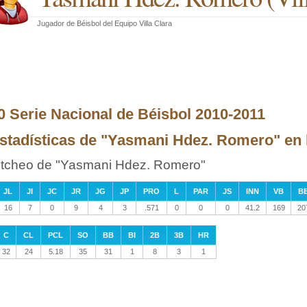
Jugador de Béisbol
del
Equipo Villa Clara
0 Serie Nacional de Béisbol 2010-2011
stadísticas de "Yasmani Hdez. Romero" en la
itcheo de "Yasmani Hdez. Romero"
JL
JI
JC
JR
JG
JP
PRO
L
PAR
JS
INN
VB
B
16
7
0
9
4
3
.571
0
0
0
41.2
169
20
C
CL
PCL
SO
BB
BI
2B
3B
HR
32
24
5.18
35
31
1
8
3
1