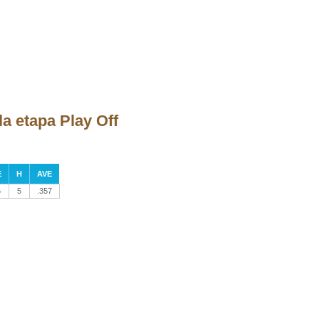
a etapa Play Off
E
H
AVE
6
5
.357