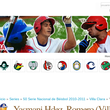
usuario
FOROS
PRONÓSTICOS
EN VIVO
CONTACTO
Hor
icio
»
Series
»
50 Serie Nacional de Béisbol 2010-2011
»
Villa Clara
» 
Yasmani Hdez. Romero
(
Vil