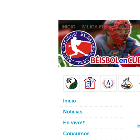
INICIO
IV LIGA ELITE
NOTICIAS
Inicio
Noticias
En vivo!!!
In
Concursos