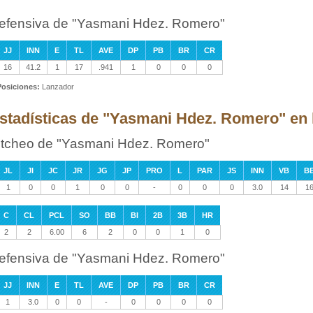
efensiva de "Yasmani Hdez. Romero"
JJ
INN
E
TL
AVE
DP
PB
BR
CR
16
41.2
1
17
.941
1
0
0
0
Posiciones:
Lanzador
stadísticas de "Yasmani Hdez. Romero" en l
itcheo de "Yasmani Hdez. Romero"
JL
JI
JC
JR
JG
JP
PRO
L
PAR
JS
INN
VB
B
1
0
0
1
0
0
-
0
0
0
3.0
14
1
C
CL
PCL
SO
BB
BI
2B
3B
HR
2
2
6.00
6
2
0
0
1
0
efensiva de "Yasmani Hdez. Romero"
JJ
INN
E
TL
AVE
DP
PB
BR
CR
1
3.0
0
0
-
0
0
0
0