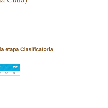
 etapa Clasificatoria
E
H
AVE
7
57
.337