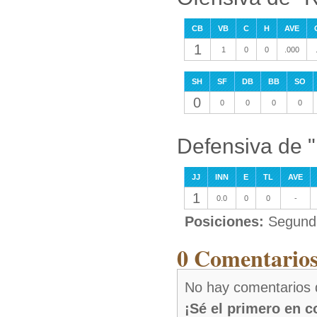
CB
VB
C
H
AVE
1
1
0
0
.000
SH
SF
DB
BB
SO
0
0
0
0
0
Defensiva de "
JJ
INN
E
TL
AVE
1
0.0
0
0
-
Posiciones:
Segunda
0 Comentarios
No hay comentarios 
¡Sé el primero en 