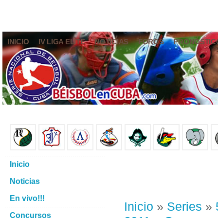
INICIO
IV LIGA ELITE
NOTICIAS
FOROS
PRONÓSTIC
Inicio
Noticias
En vivo!!!
Inicio
»
Series
»
Concursos