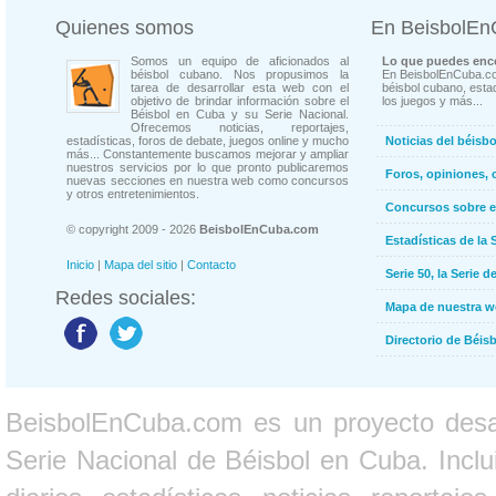
Quienes somos
En BeisbolE
Somos un equipo de aficionados al
Lo que puedes enco
béisbol cubano. Nos propusimos la
En BeisbolEnCuba.co
tarea de desarrollar esta web con el
béisbol cubano, estad
objetivo de brindar información sobre el
los juegos y más...
Béisbol en Cuba y su Serie Nacional.
Ofrecemos noticias, reportajes,
estadísticas, foros de debate, juegos online y mucho
Noticias del béisb
más... Constantemente buscamos mejorar y ampliar
nuestros servicios por lo que pronto publicaremos
Foros, opiniones, 
nuevas secciones en nuestra web como concursos
y otros entretenimientos.
Concursos sobre e
© copyright 2009 - 2026
BeisbolEnCuba.com
Estadísticas de la 
Inicio
|
Mapa del sitio
|
Contacto
Serie 50, la Serie d
Redes sociales:
Mapa de nuestra 
Directorio de Béi
BeisbolEnCuba.com es un proyecto desarr
Serie Nacional de Béisbol en Cuba. Inclui