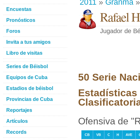
2011
»
Granma
»
Encuestas
Rafael H
Pronósticos
Jugador de Bé
Foros
Invita a tus amigos
Libro de visitas
Series de Béisbol
50 Serie Nac
Equipos de Cuba
Estadios de béisbol
Estadísticas
Provincias de Cuba
Clasificatori
Reportajes
Ofensiva de "R
Artículos
Records
CB
VB
C
H
AVE