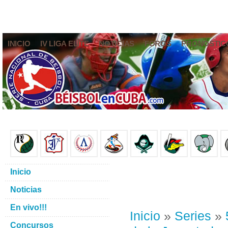
INICIO
IV LIGA ELITE
NOTICIAS
FOROS
PRONÓSTIC
Inicio
Noticias
En vivo!!!
Inicio
»
Series
»
Concursos