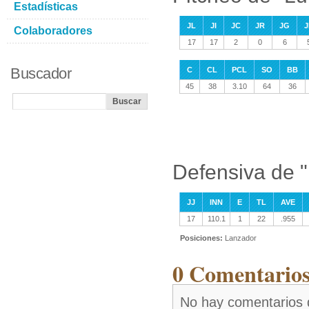
Estadísticas
JL
JI
JC
JR
JG
J
Colaboradores
17
17
2
0
6
Buscador
C
CL
PCL
SO
BB
45
38
3.10
64
36
Defensiva de 
JJ
INN
E
TL
AVE
17
110.1
1
22
.955
Posiciones:
Lanzador
0 Comentarios
No hay comentarios 