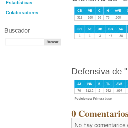
Estadísticas
CB
VB
C
H
AVE
Colaboradores
312
260
36
78
.300
Buscador
SH
SF
DB
BB
SO
1
1
3
47
30
Defensiva de "
JJ
INN
E
TL
AVE
76
612.2
2
762
.997
Posiciones:
Primera base
0 Comentarios
No hay comentarios d