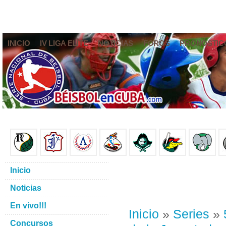
INICIO
IV LIGA ELITE
NOTICIAS
FOROS
PRONÓSTIC
Inicio
Noticias
En vivo!!!
Inicio
»
Series
»
Concursos