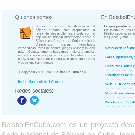
Quienes somos
En BeisbolE
Somos un equipo de aficionados al
Lo que puedes enco
béisbol cubano. Nos propusimos la
En BeisbolEnCuba.co
tarea de desarrollar esta web con el
béisbol cubano, estad
objetivo de brindar información sobre el
los juegos y más...
Béisbol en Cuba y su Serie Nacional.
Ofrecemos noticias, reportajes,
estadísticas, foros de debate, juegos online y mucho
Noticias del béisb
más... Constantemente buscamos mejorar y ampliar
nuestros servicios por lo que pronto publicaremos
Foros, opiniones, 
nuevas secciones en nuestra web como concursos
y otros entretenimientos.
Concursos sobre e
© copyright 2009 - 2026
BeisbolEnCuba.com
Estadísticas de la 
Inicio
|
Mapa del sitio
|
Contacto
Serie 50, la Serie d
Redes sociales:
Mapa de nuestra 
Directorio de Béi
BeisbolEnCuba.com es un proyecto desarr
Serie Nacional de Béisbol en Cuba. Inclui