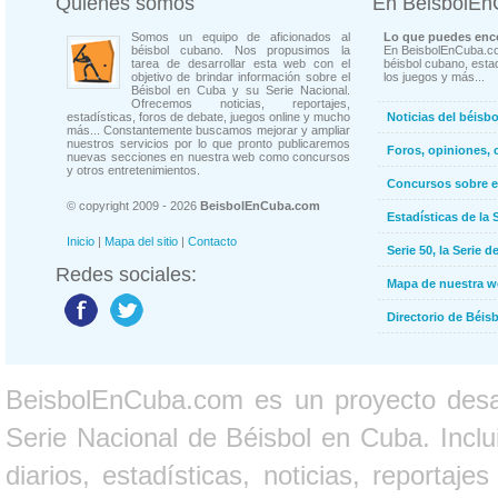
Quienes somos
En BeisbolE
Somos un equipo de aficionados al
Lo que puedes enco
béisbol cubano. Nos propusimos la
En BeisbolEnCuba.co
tarea de desarrollar esta web con el
béisbol cubano, estad
objetivo de brindar información sobre el
los juegos y más...
Béisbol en Cuba y su Serie Nacional.
Ofrecemos noticias, reportajes,
estadísticas, foros de debate, juegos online y mucho
Noticias del béisb
más... Constantemente buscamos mejorar y ampliar
nuestros servicios por lo que pronto publicaremos
Foros, opiniones, 
nuevas secciones en nuestra web como concursos
y otros entretenimientos.
Concursos sobre e
© copyright 2009 - 2026
BeisbolEnCuba.com
Estadísticas de la 
Inicio
|
Mapa del sitio
|
Contacto
Serie 50, la Serie d
Redes sociales:
Mapa de nuestra 
Directorio de Béi
BeisbolEnCuba.com es un proyecto desarr
Serie Nacional de Béisbol en Cuba. Inclui
diarios, estadísticas, noticias, report