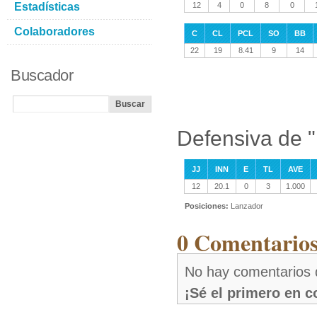
Estadísticas
12
4
0
8
0
Colaboradores
C
CL
PCL
SO
BB
22
19
8.41
9
14
Buscador
Defensiva de 
JJ
INN
E
TL
AVE
12
20.1
0
3
1.000
Posiciones:
Lanzador
0 Comentarios
No hay comentarios 
¡Sé el primero en 