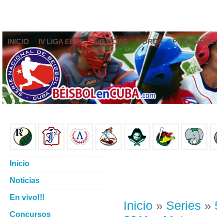
INICIO
IV LIGA ELITE
NOTICIAS
FOROS
PRONÓSTIC
Inicio
Noticias
En vivo!!!
Inicio
»
Series
»
Concursos