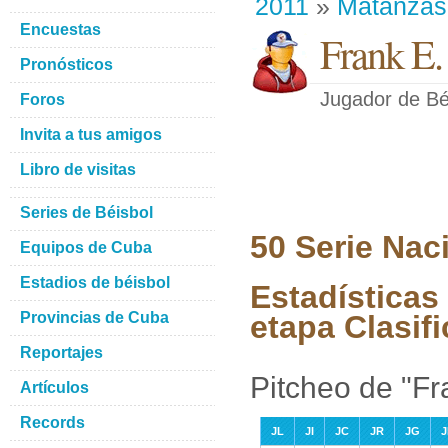
2011
»
Matanzas
Encuestas
Frank E
Pronósticos
Jugador de Bé
Foros
Invita a tus amigos
Libro de visitas
Series de Béisbol
50 Serie Nac
Equipos de Cuba
Estadios de béisbol
Estadísticas
Provincias de Cuba
etapa Clasifi
Reportajes
Pitcheo de "F
Artículos
Records
JL
JI
JC
JR
JG
J