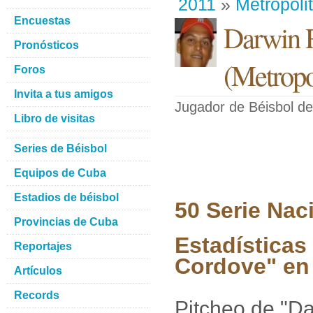
2011
»
Metropoli
Encuestas
Darwin R
Pronósticos
(
Metropo
Foros
Invita a tus amigos
Jugador de Béisbol
de
Libro de visitas
Series de Béisbol
Equipos de Cuba
Estadios de béisbol
50 Serie Nac
Provincias de Cuba
Estadísticas
Reportajes
Cordove" en 
Artículos
Records
Pitcheo de "Da