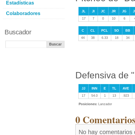
Estadísticas
JL
JI
JC
JR
JG
J
Colaboradores
17
7
0
10
6
Buscador
C
CL
PCL
SO
BB
44
38
6.33
18
34
Defensiva de 
JJ
INN
E
TL
AVE
17
54.0
1
13
.923
Posiciones:
Lanzador
0 Comentarios
No hay comentarios 