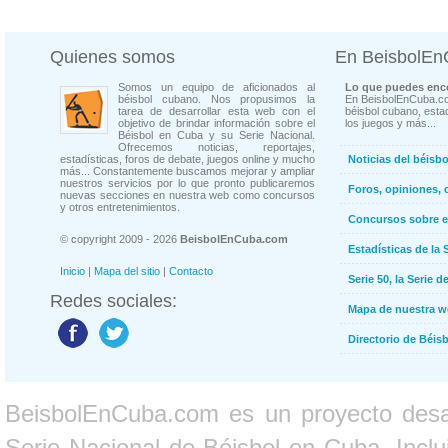
Quienes somos
En BeisbolE
Somos un equipo de aficionados al
Lo que puedes enco
béisbol cubano. Nos propusimos la
En BeisbolEnCuba.co
tarea de desarrollar esta web con el
béisbol cubano, estad
objetivo de brindar información sobre el
los juegos y más...
Béisbol en Cuba y su Serie Nacional.
Ofrecemos noticias, reportajes,
estadísticas, foros de debate, juegos online y mucho
Noticias del béisb
más... Constantemente buscamos mejorar y ampliar
nuestros servicios por lo que pronto publicaremos
Foros, opiniones, 
nuevas secciones en nuestra web como concursos
y otros entretenimientos.
Concursos sobre e
© copyright 2009 - 2026
BeisbolEnCuba.com
Estadísticas de la 
Inicio
|
Mapa del sitio
|
Contacto
Serie 50, la Serie d
Redes sociales:
Mapa de nuestra 
Directorio de Béi
BeisbolEnCuba.com es un proyecto desarr
Serie Nacional de Béisbol en Cuba. Inclui