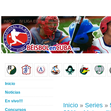
INICIO
IV LIGA ELITE
NOTICIAS
FOROS
PRONÓSTIC
Inicio
Noticias
En vivo!!!
Inicio
»
Series
»
Concursos