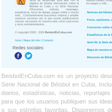
tarea de desarrollar esta web con el
béisbol cubano, estad
objetivo de brindar información sobre el
los juegos y más...
Béisbol en Cuba y su Serie Nacional.
Ofrecemos noticias, reportajes,
estadísticas, foros de debate, juegos online y mucho
Noticias del béisb
más... Constantemente buscamos mejorar y ampliar
nuestros servicios por lo que pronto publicaremos
Foros, opiniones, 
nuevas secciones en nuestra web como concursos
y otros entretenimientos.
Concursos sobre e
© copyright 2009 - 2026
BeisbolEnCuba.com
Estadísticas de la 
Inicio
|
Mapa del sitio
|
Contacto
Serie 50, la Serie d
Redes sociales:
Mapa de nuestra 
Directorio de Béi
BeisbolEnCuba.com es un proyecto desarr
Serie Nacional de Béisbol en Cuba. Inclui
diarios, estadísticas, noticias, report
para que los usuarios publiquen sus ideas
o sus estrellas favoritas. Disponemos d