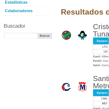
Estadísticas
Resultados d
Colaboradores
Crist
Buscador
Tuna
Equipos
LTU
IJV
Ganó:
Wilber
Perdió:
Dael 
Salvó:
Danny 
Sant
Metr
Equipos
CMG
MET
Ganó:
Vicyoh