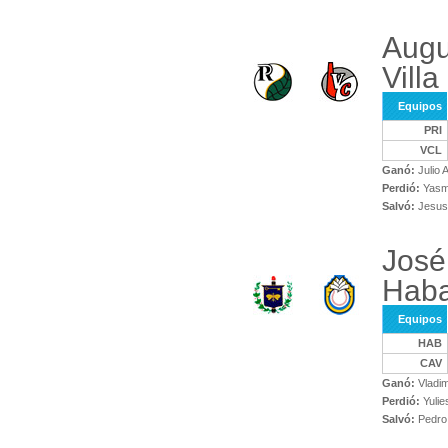
Augu
Villa
Equipos
PRI
VCL
Ganó:
Julio 
Perdió:
Yasm
Salvó:
Jesus
José
Haba
Equipos
HAB
CAV
Ganó:
Vladim
Perdió:
Yulie
Salvó:
Pedro