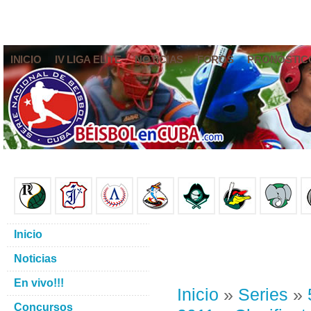
INICIO
IV LIGA ELITE
NOTICIAS
FOROS
PRONÓSTIC
Inicio
Noticias
En vivo!!!
Inicio
»
Series
»
Concursos