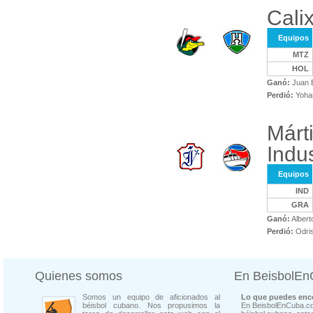
Cali
Equipos
MTZ
HOL
Ganó:
Juan E
Perdió:
Yoha
Márt
Indus
Equipos
IND
GRA
Ganó:
Albert
Perdió:
Odri
Quienes somos
En BeisbolE
Somos un equipo de aficionados al
Lo que puedes enco
béisbol cubano. Nos propusimos la
En BeisbolEnCuba.co