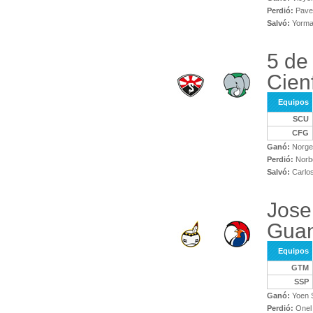
Perdió:
Pavel
Salvó:
Yorman
5 de
Cien
Equipos
SCU
CFG
Ganó:
Norge 
Perdió:
Norbe
Salvó:
Carlos
Jose
Gua
Equipos
GTM
SSP
Ganó:
Yoen 
Perdió:
Onel 