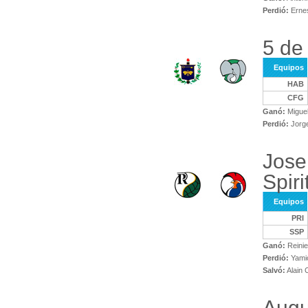
Perdió:
Ernes
5 de
Equipos
HAB
CFG
Ganó:
Miguel
Perdió:
Jorg
Jose
Spiri
Equipos
PRI
SSP
Ganó:
Reinie
Perdió:
Yami
Salvó:
Alain
Augu