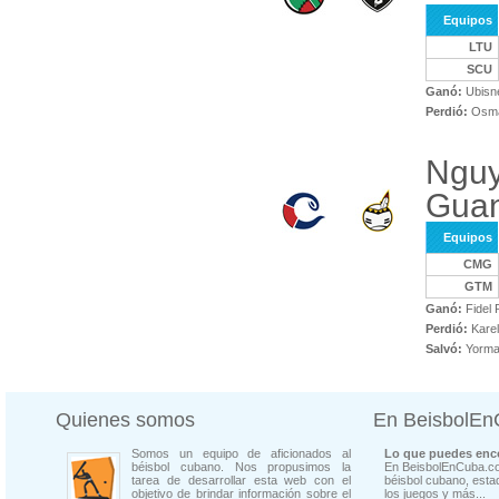
Equipos
LTU
SCU
Ganó:
Ubisn
Perdió:
Osma
Nguy
Gua
Equipos
CMG
GTM
Ganó:
Fidel 
Perdió:
Karel
Salvó:
Yorman
Quienes somos
En BeisbolE
Somos un equipo de aficionados al
Lo que puedes enco
béisbol cubano. Nos propusimos la
En BeisbolEnCuba.co
tarea de desarrollar esta web con el
béisbol cubano, estad
objetivo de brindar información sobre el
los juegos y más...