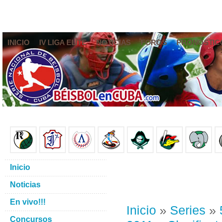
INICIO
IV LIGA ELITE
NOTICIAS
FOROS
PRONÓSTIC
Inicio
Noticias
En vivo!!!
Inicio
»
Series
»
Concursos