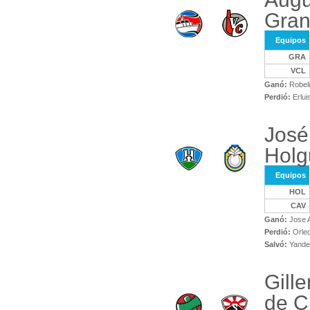
Gra
Equipos
GRA
VCL
Ganó:
Robeli
Perdió:
Erlui
José
Holg
Equipos
HOL
CAV
Ganó:
Jose A
Perdió:
Orled
Salvó:
Yande
Gill
de C