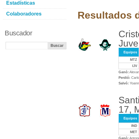
Estadísticas
Resultados d
Colaboradores
Cris
Buscador
Juve
Equipos
MTZ
IJV
Ganó:
Alexa
Perdió:
Carlo
Salvó:
Yoanni
Sant
17, 
Equipos
IND
MET
Ganó:
Antoni