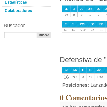
Estadísticas
JL
JI
JC
JR
JG
J
Colaboradores
16
15
0
1
7
Buscador
C
CL
PCL
SO
BB
60
55
6.69
32
31
Defensiva de 
JJ
INN
E
TL
AVE
16
74.0
0
15
1.000
Posiciones:
Lanzad
0 Comentarios