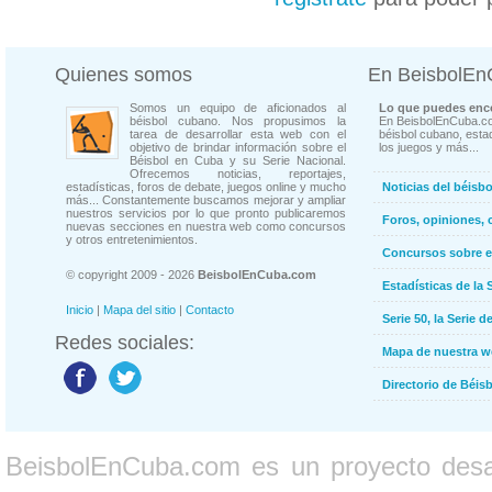
Quienes somos
En BeisbolE
Somos un equipo de aficionados al
Lo que puedes enco
béisbol cubano. Nos propusimos la
En BeisbolEnCuba.co
tarea de desarrollar esta web con el
béisbol cubano, estad
objetivo de brindar información sobre el
los juegos y más...
Béisbol en Cuba y su Serie Nacional.
Ofrecemos noticias, reportajes,
estadísticas, foros de debate, juegos online y mucho
Noticias del béisb
más... Constantemente buscamos mejorar y ampliar
nuestros servicios por lo que pronto publicaremos
Foros, opiniones, 
nuevas secciones en nuestra web como concursos
y otros entretenimientos.
Concursos sobre e
© copyright 2009 - 2026
BeisbolEnCuba.com
Estadísticas de la 
Inicio
|
Mapa del sitio
|
Contacto
Serie 50, la Serie d
Redes sociales:
Mapa de nuestra 
Directorio de Béi
BeisbolEnCuba.com es un proyecto desarr