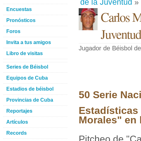
de la Juventud
» 
Encuestas
Carlos M
Pronósticos
Juventud
Foros
Invita a tus amigos
Jugador de Béisbol
de
Libro de visitas
Series de Béisbol
Equipos de Cuba
Estadios de béisbol
50 Serie Nac
Provincias de Cuba
Estadísticas
Reportajes
Morales" en l
Artículos
Records
Pitcheo de "C