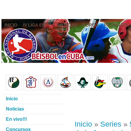
INICIO
IV LIGA ELITE
NOTICIAS
FOROS
PRONÓSTIC
Inicio
Noticias
En vivo!!!
Inicio
»
Series
»
Concursos