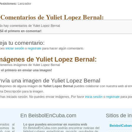
Posiciones:
Lanzador
 Comentarios de Yuliet Lopez Bernal:
No hay comentarios de Yuliet Lopez Bernal
¡Sé el primero en comentar!
eja tu comentario:
bes
iniciar sesión
o
registrate
para hacer algún comentario.
mágenes de Yuliet Lopez Bernal:
tenemos imágenes de Yuliet Lopez Bernal
é el primero en enviar una imagen!
nvía una imagen de Yuliet Lopez Bernal
dispones de alguna imagen de
Yuliet Lopez Bernal
puedes colaborar con nuestra web al envi
na Descripción para la imagen.
has iniciado sesión. No puedes enviar imágenes. Por favor
inicia sesión
o
registrate
para pod
En BeisbolEnCuba.com
Sitios de i
onados al
Lo que puedes encontrar en nuestra web
BeisbolCuban
usimos la
En BeisbolEnCuba.com podrás encontrar noticias del
eb con el
béisbol cubano, estadísticas, records, resultados de