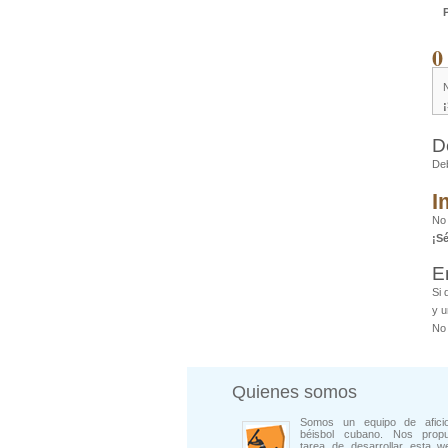
0
D
De
I
No 
¡S
E
Si 
y u
No 
Quienes somos
Somos un equipo de afici
béisbol cubano. Nos prop
tarea de desarrollar esta w