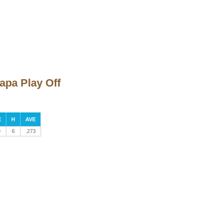
tapa Play Off
E
H
AVE
9
6
.273