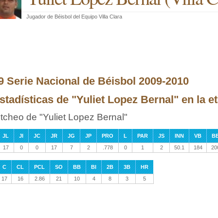
Jugador de Béisbol
del
Equipo Villa Clara
9 Serie Nacional de Béisbol 2009-2010
stadísticas de "Yuliet Lopez Bernal" en la et
itcheo de "Yuliet Lopez Bernal"
JL
JI
JC
JR
JG
JP
PRO
L
PAR
JS
INN
VB
B
17
0
0
17
7
2
.778
0
1
2
50.1
184
20
C
CL
PCL
SO
BB
BI
2B
3B
HR
17
16
2.86
21
10
4
8
3
5