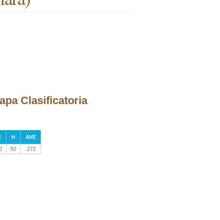
apa Clasificatoria
E
H
AVE
0
50
.272