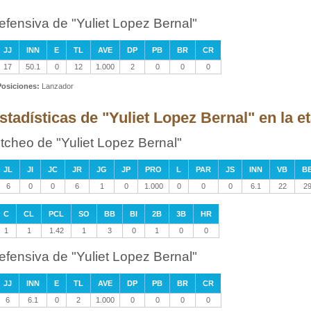
efensiva de "Yuliet Lopez Bernal"
JJ
INN
E
TL
AVE
DP
PB
BR
CR
17
50.1
0
12
1.000
2
0
0
0
Posiciones:
Lanzador
stadísticas de "Yuliet Lopez Bernal" en la e
itcheo de "Yuliet Lopez Bernal"
JL
JI
JC
JR
JG
JP
PRO
L
PAR
JS
INN
VB
B
6
0
0
6
1
0
1.000
0
0
0
6.1
22
2
C
CL
PCL
SO
BB
BI
2B
3B
HR
1
1
1.42
1
3
0
1
0
0
efensiva de "Yuliet Lopez Bernal"
JJ
INN
E
TL
AVE
DP
PB
BR
CR
6
6.1
0
2
1.000
0
0
0
0