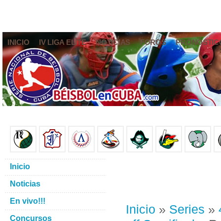
INICIO
IV LIGA ELITE
NOTICIAS
FOROS
PRONÓSTIC
Inicio
Noticias
En vivo!!!
Inicio
»
Series
»
Concursos