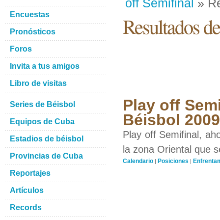
off Semifinal
» Re
Encuestas
Resultados de
Pronósticos
Foros
Invita a tus amigos
Libro de visitas
Play off Semi
Series de Béisbol
Béisbol 200
Equipos de Cuba
Play off Semifinal, a
Estadios de béisbol
la zona Oriental que 
Provincias de Cuba
Calendario
Posiciones
Enfrenta
|
|
Reportajes
Artículos
Records