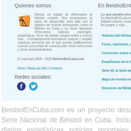
Quienes somos
En BeisbolE
Somos un equipo de aficionados al
Lo que puedes enco
béisbol cubano. Nos propusimos la
En BeisbolEnCuba.co
tarea de desarrollar esta web con el
béisbol cubano, estad
objetivo de brindar información sobre el
los juegos y más...
Béisbol en Cuba y su Serie Nacional.
Ofrecemos noticias, reportajes,
estadísticas, foros de debate, juegos online y mucho
Noticias del béisb
más... Constantemente buscamos mejorar y ampliar
nuestros servicios por lo que pronto publicaremos
Foros, opiniones, 
nuevas secciones en nuestra web como concursos
y otros entretenimientos.
Concursos sobre e
© copyright 2009 - 2026
BeisbolEnCuba.com
Estadísticas de la 
Inicio
|
Mapa del sitio
|
Contacto
Serie 50, la Serie d
Redes sociales:
Mapa de nuestra 
Directorio de Béi
BeisbolEnCuba.com es un proyecto desarr
Serie Nacional de Béisbol en Cuba. Inclui
diarios, estadísticas, noticias, report