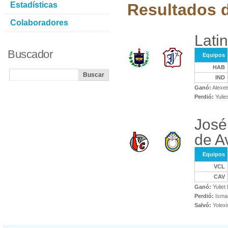
Estadísticas
Resultados d
Colaboradores
Lati
Buscador
Equipos
HAB
IND
Ganó:
Alexei
Perdió:
Yulie
José
de Av
Equipos
VCL
CAV
Ganó:
Yuliet
Perdió:
Ismae
Salvó:
Yolexi