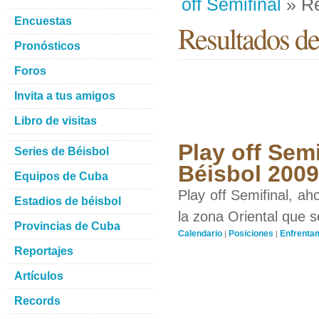
off Semifinal
» Re
Encuestas
Resultados de
Pronósticos
Foros
Invita a tus amigos
Libro de visitas
Play off Semi
Series de Béisbol
Béisbol 200
Equipos de Cuba
Play off Semifinal, a
Estadios de béisbol
la zona Oriental que 
Provincias de Cuba
Calendario
Posiciones
Enfrenta
|
|
Reportajes
Artículos
Records