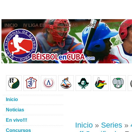
INICIO
IV LIGA ELITE
NOTICIAS
FOROS
PRONÓSTIC
Inicio
Noticias
En vivo!!!
Inicio
»
Series
»
Concursos