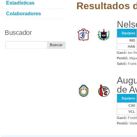
Estadísticas
Resultados d
Colaboradores
Nels
Buscador
Equipos
IND
HAB
Ganó:
Ian R
Perdió:
Migue
Salvó:
Frank
Augu
de Av
Equipos
CAV
VCL
Ganó:
Freddy
Perdió:
Vladi