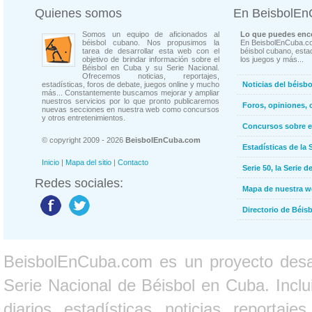
Quienes somos
En BeisbolE
Somos un equipo de aficionados al
Lo que puedes enco
béisbol cubano. Nos propusimos la
En BeisbolEnCuba.co
tarea de desarrollar esta web con el
béisbol cubano, estad
objetivo de brindar información sobre el
los juegos y más...
Béisbol en Cuba y su Serie Nacional.
Ofrecemos noticias, reportajes,
estadísticas, foros de debate, juegos online y mucho
Noticias del béisb
más... Constantemente buscamos mejorar y ampliar
nuestros servicios por lo que pronto publicaremos
Foros, opiniones, 
nuevas secciones en nuestra web como concursos
y otros entretenimientos.
Concursos sobre e
© copyright 2009 - 2026
BeisbolEnCuba.com
Estadísticas de la 
Inicio
|
Mapa del sitio
|
Contacto
Serie 50, la Serie d
Redes sociales:
Mapa de nuestra 
Directorio de Béi
BeisbolEnCuba.com es un proyecto desarr
Serie Nacional de Béisbol en Cuba. Inclui
diarios, estadísticas, noticias, report