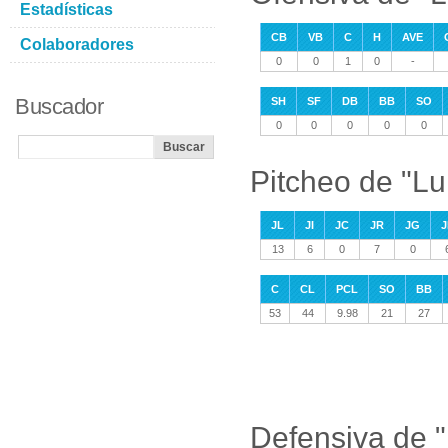
Estadísticas
CB
VB
C
H
AVE
Colaboradores
0
0
1
0
-
Buscador
SH
SF
DB
BB
SO
0
0
0
0
0
Pitcheo de "L
JL
JI
JC
JR
JG
J
13
6
0
7
0
C
CL
PCL
SO
BB
53
44
9.98
21
27
Defensiva de 