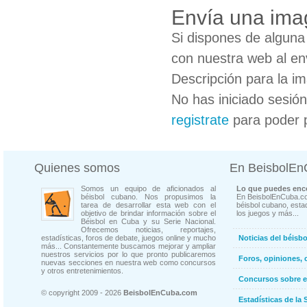
Envía una ima
Si dispones de algun
con nuestra web al en
Descripción para la i
No has iniciado sesió
registrate
para poder 
Quienes somos
En BeisbolE
Somos un equipo de aficionados al
Lo que puedes enco
béisbol cubano. Nos propusimos la
En BeisbolEnCuba.co
tarea de desarrollar esta web con el
béisbol cubano, estad
objetivo de brindar información sobre el
los juegos y más...
Béisbol en Cuba y su Serie Nacional.
Ofrecemos noticias, reportajes,
estadísticas, foros de debate, juegos online y mucho
Noticias del béisb
más... Constantemente buscamos mejorar y ampliar
nuestros servicios por lo que pronto publicaremos
Foros, opiniones, 
nuevas secciones en nuestra web como concursos
y otros entretenimientos.
Concursos sobre e
© copyright 2009 - 2026
BeisbolEnCuba.com
Estadísticas de la 