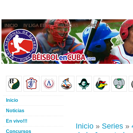
INICIO
IV LIGA ELITE
NOTICIAS
FOROS
PRONÓSTIC
Inicio
Noticias
En vivo!!!
Inicio
»
Series
»
Concursos