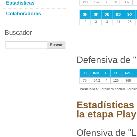
Estadísticas
211
192
30
58
.302
Colaboradores
SH
SF
DB
BB
SO
2
3
3
11
23
Buscador
Defensiva de "
JJ
INN
E
TL
AVE
78
464.2
4
125
.968
Posiciones:
Jardinero central, Jardi
Estadísticas
la etapa Play
Ofensiva de "L