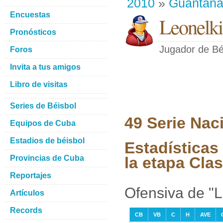
2010
»
Guantan
Encuestas
Leonelki
Pronósticos
Jugador de Bé
Foros
Invita a tus amigos
Libro de visitas
Series de Béisbol
49 Serie Nac
Equipos de Cuba
Estadios de béisbol
Estadísticas
Provincias de Cuba
la etapa Clas
Reportajes
Ofensiva de "L
Artículos
Records
CB
VB
C
H
AVE