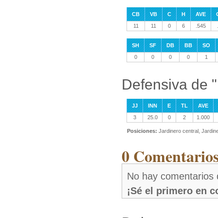
CB
VB
C
H
AVE
11
11
0
6
.545
SH
SF
DB
BB
SO
0
0
0
0
1
Defensiva de "
JJ
INN
E
TL
AVE
3
25.0
0
2
1.000
Posiciones:
Jardinero central, Jardi
0 Comentarios
No hay comentarios 
¡Sé el primero en 