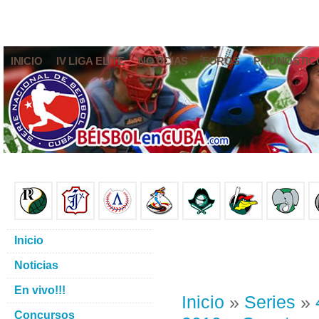
INICIO
IV LIGA ELITE
NOTICIAS
FOROS
PRONÓSTIC
Inicio
Noticias
En vivo!!!
Inicio
»
Series
»
Concursos