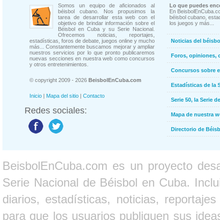
Somos un equipo de aficionados al
Lo que puedes enco
béisbol cubano. Nos propusimos la
En BeisbolEnCuba.co
tarea de desarrollar esta web con el
béisbol cubano, estad
objetivo de brindar información sobre el
los juegos y más...
Béisbol en Cuba y su Serie Nacional.
Ofrecemos noticias, reportajes,
estadísticas, foros de debate, juegos online y mucho
Noticias del béisb
más... Constantemente buscamos mejorar y ampliar
nuestros servicios por lo que pronto publicaremos
Foros, opiniones, 
nuevas secciones en nuestra web como concursos
y otros entretenimientos.
Concursos sobre e
© copyright 2009 - 2026
BeisbolEnCuba.com
Estadísticas de la 
Inicio
|
Mapa del sitio
|
Contacto
Serie 50, la Serie d
Redes sociales:
Mapa de nuestra 
Directorio de Béi
BeisbolEnCuba.com es un proyecto desarr
Serie Nacional de Béisbol en Cuba. Inclui
diarios, estadísticas, noticias, report
para que los usuarios publiquen sus ideas