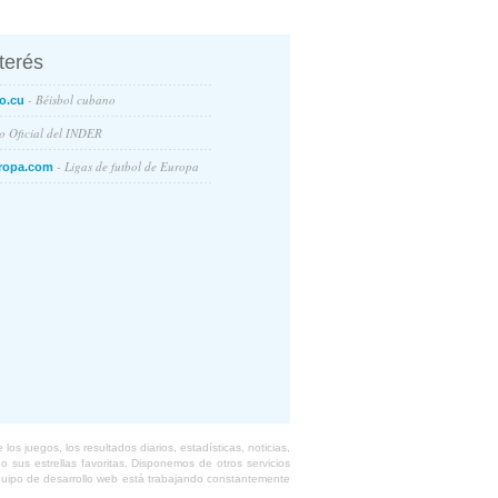
nterés
- Béisbol cubano
o.cu
io Oficial del INDER
- Ligas de futbol de Europa
ropa.com
s juegos, los resultados diarios, estadísticas, noticias,
 sus estrellas favoritas. Disponemos de otros servicios
equipo de desarrollo web está trabajando constantemente