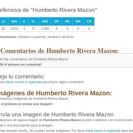
efensiva de "Humberto Rivera Mazon"
JJ
INN
E
TL
AVE
DP
PB
BR
CR
26
134.0
0
17
1.000
0
0
0
0
Posiciones:
Jardinero izquierdo, Jardinero derecho
 Comentarios de Humberto Rivera Mazon:
No hay comentarios de Humberto Rivera Mazon
¡Sé el primero en comentar!
eja tu comentario:
bes
iniciar sesión
o
registrate
para hacer algún comentario.
mágenes de Humberto Rivera Mazon:
 tenemos imágenes de Humberto Rivera Mazon
é el primero en enviar una imagen!
nvía una imagen de Humberto Rivera Mazon
dispones de alguna imagen de
Humberto Rivera Mazon
puedes colaborar con nuestra web a
ulo y una Descripción para la imagen.
has iniciado sesión. No puedes enviar imágenes. Por favor
inicia sesión
o
registrate
para pod