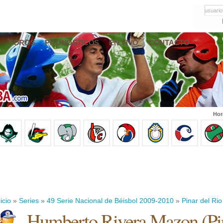
usuario
FOROS
PRONÓSTICOS
EN VIVO
CONTACTO
Hor
icio
»
Series
»
49 Serie Nacional de Béisbol 2009-2010
»
Pinar del Rio
Humberto Rivera Mazon
(
Pi