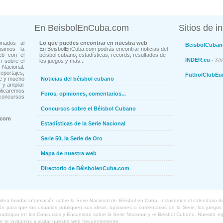
En BeisbolEnCuba.com
Sitios de i
onados al
Lo que puedes encontrar en nuestra web
BeisbolCuban
usimos la
En BeisbolEnCuba.com podrás encontrar noticias del
eb con el
béisbol cubano, estadísticas, records, resultados de
- Sit
INDER.cu
n sobre el
los juegos y más...
Nacional.
ortajes,
FutbolClubEu
ne y mucho
Noticias del béisbol cubano
 y ampliar
blicaremos
Foros, opiniones, comentarios...
concursos
Concursos sobre el Béisbol Cubano
.com
Estadísticas de la Serie Nacional
Serie 50, la Serie de Oro
Mapa de nuestra web
Directorio de BéisbolenCuba.com
a brindar información sobre la Serie Nacional de Béisbol en Cuba. Incluiremos el calendario de lo
 para que los usuarios publiquen sus ideas, opiniones o comentarios de la Serie, los juegos o
o participar en los Concursos y Encuestas sobre la Serie Nacional y el Béisbol Cubano. Nuestro 
ue te invitamos a visitar nuestra web frecuentemente.