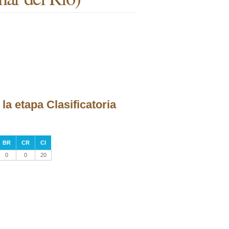
a etapa Clasificatoria
BR
CR
CI
0
0
20