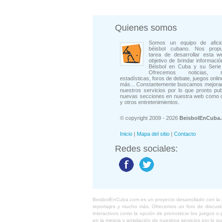
Quienes somos
Somos un equipo de afici
béisbol cubano. Nos prop
tarea de desarrollar esta w
objetivo de brindar informació
Béisbol en Cuba y su Serie 
Ofrecemos noticias, rep
estadísticas, foros de debate, juegos onli
más... Constantemente buscamos mejorar
nuestros servicios por lo que pronto pu
nuevas secciones en nuestra web como 
y otros entretenimientos.
© copyright 2009 - 2026
BeisbolEnCuba
Inicio
|
Mapa del sitio
|
Contacto
Redes sociales:
BeisbolEnCuba.com es un proyecto desarrollado con la ide
reportajes y mucho más. Ofrecemos un foro de discusión
interactivos como la opción de pronosticar los juegos 
en la mejora y ampliación de nuestros servicios por lo q