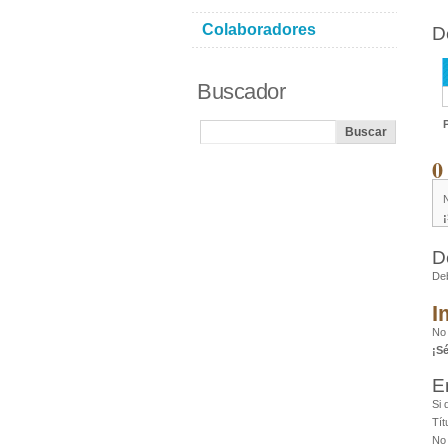
Colaboradores
D
Buscador
0
D
De
I
No
¡S
E
Si 
Tít
No 