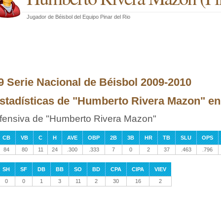
Jugador de Béisbol
del
Equipo Pinar del Rio
9 Serie Nacional de Béisbol 2009-2010
stadísticas de "Humberto Rivera Mazon" en l
fensiva de "Humberto Rivera Mazon"
CB
VB
C
H
AVE
OBP
2B
3B
HR
TB
SLU
OPS
84
80
11
24
.300
.333
7
0
2
37
.463
.796
SH
SF
DB
BB
SO
BD
CPA
CIPA
VIEV
0
0
1
3
11
2
30
16
2