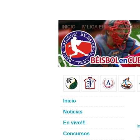
INICIO
IV LIGA ELITE
NOTICIAS
Inicio
Noticias
En vivo!!!
In
Concursos