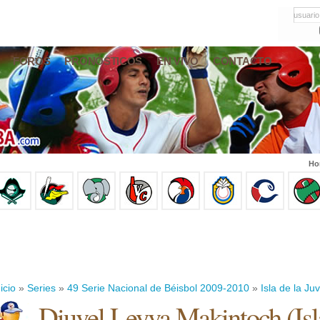
usuario
FOROS
PRONÓSTICOS
EN VIVO
CONTACTO
Ho
icio
»
Series
»
49 Serie Nacional de Béisbol 2009-2010
»
Isla de la Ju
Diuvel Leyva Makintoch
(
Is