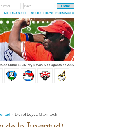
 o email
clave
No cerrar sesión
Recuperar clave
Regístrate!!!
ra de Cuba: 12:35 PM, jueves, 6 de agosto de 2026
ventud
» Diuvel Leyva Makintoch
la de la Juventud
)