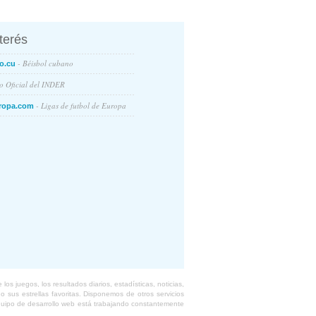
nterés
- Béisbol cubano
o.cu
io Oficial del INDER
- Ligas de futbol de Europa
ropa.com
s juegos, los resultados diarios, estadísticas, noticias,
 sus estrellas favoritas. Disponemos de otros servicios
equipo de desarrollo web está trabajando constantemente