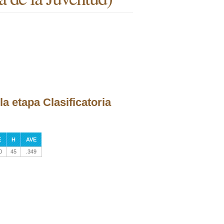
a etapa Clasificatoria
E
H
AVE
0
45
.349