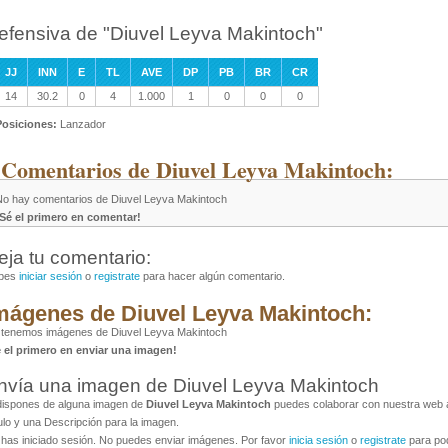
efensiva de "Diuvel Leyva Makintoch"
JJ
INN
E
TL
AVE
DP
PB
BR
CR
14
30.2
0
4
1.000
1
0
0
0
Posiciones:
Lanzador
 Comentarios de Diuvel Leyva Makintoch:
No hay comentarios de Diuvel Leyva Makintoch
¡Sé el primero en comentar!
eja tu comentario:
bes
iniciar sesión
o
registrate
para hacer algún comentario.
mágenes de Diuvel Leyva Makintoch:
 tenemos imágenes de Diuvel Leyva Makintoch
é el primero en enviar una imagen!
nvía una imagen de Diuvel Leyva Makintoch
dispones de alguna imagen de
Diuvel Leyva Makintoch
puedes colaborar con nuestra web al
ulo y una Descripción para la imagen.
has iniciado sesión. No puedes enviar imágenes. Por favor
inicia sesión
o
registrate
para pod