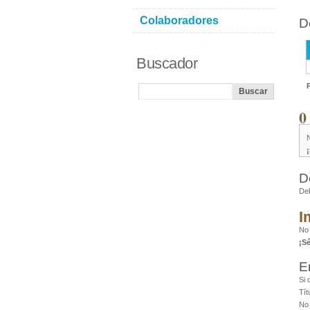
Colaboradores
D
Buscador
0
D
De
I
No
¡S
E
Si 
Tít
No 