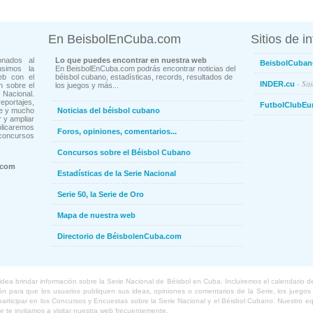
En BeisbolEnCuba.com
Sitios de i
onados al
Lo que puedes encontrar en nuestra web
BeisbolCuban
usimos la
En BeisbolEnCuba.com podrás encontrar noticias del
eb con el
béisbol cubano, estadísticas, records, resultados de
- Sit
INDER.cu
n sobre el
los juegos y más...
Nacional.
ortajes,
FutbolClubEu
ne y mucho
Noticias del béisbol cubano
 y ampliar
blicaremos
Foros, opiniones, comentarios...
concursos
Concursos sobre el Béisbol Cubano
.com
Estadísticas de la Serie Nacional
Serie 50, la Serie de Oro
Mapa de nuestra web
Directorio de BéisbolenCuba.com
a brindar información sobre la Serie Nacional de Béisbol en Cuba. Incluiremos el calendario de lo
 para que los usuarios publiquen sus ideas, opiniones o comentarios de la Serie, los juegos o
o participar en los Concursos y Encuestas sobre la Serie Nacional y el Béisbol Cubano. Nuestro 
ue te invitamos a visitar nuestra web frecuentemente.