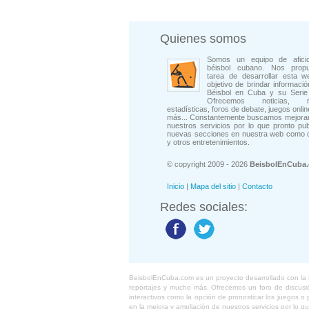
Quienes somos
Somos un equipo de afici
béisbol cubano. Nos prop
tarea de desarrollar esta w
objetivo de brindar informació
Béisbol en Cuba y su Serie 
Ofrecemos noticias, rep
estadísticas, foros de debate, juegos onli
más... Constantemente buscamos mejorar
nuestros servicios por lo que pronto pu
nuevas secciones en nuestra web como 
y otros entretenimientos.
© copyright 2009 - 2026
BeisbolEnCuba
Inicio
|
Mapa del sitio
|
Contacto
Redes sociales:
BeisbolEnCuba.com es un proyecto desarrollado con la ide
reportajes y mucho más. Ofrecemos un foro de discusión
interactivos como la opción de pronosticar los juegos 
en la mejora y ampliación de nuestros servicios por lo q