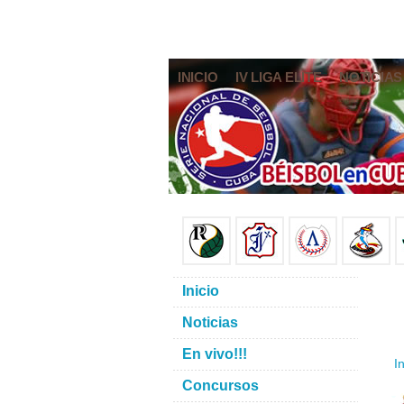
INICIO
IV LIGA ELITE
NOTICIAS
Inicio
Noticias
En vivo!!!
In
Concursos