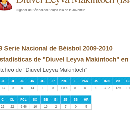
Jugador de Béisbol
del
Equipo Isla de la Juventud
9 Serie Nacional de Béisbol 2009-2010
stadísticas de "Diuvel Leyva Makintoch" en l
itcheo de "Diuvel Leyva Makintoch"
JL
JI
JC
JR
JG
JP
PRO
L
PAR
JS
INN
VB
B
14
0
0
14
1
0
1.000
0
0
0
30.2
129
15
C
CL
PCL
SO
BB
BI
2B
3B
HR
25
22
6.46
16
13
2
7
0
5