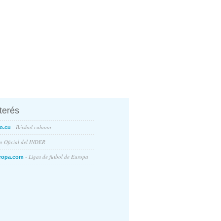
nterés
- Béisbol cubano
o.cu
io Oficial del INDER
- Ligas de futbol de Europa
ropa.com