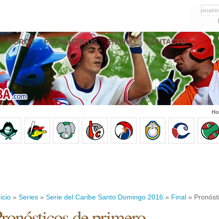
usuario
FOROS
PRONÓSTICOS
EN VIVO
CONTACTO
Ho
icio
»
Series
»
Serie del Caribe Santo Domingo 2016
»
Final
» Pronóst
ronósticos de primero