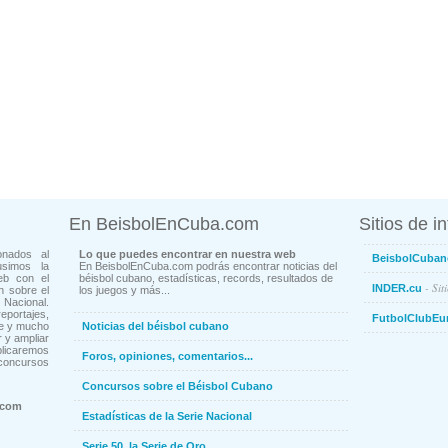
En BeisbolEnCuba.com
Sitios de i
onados al
Lo que puedes encontrar en nuestra web
BeisbolCuban
usimos la
En BeisbolEnCuba.com podrás encontrar noticias del
eb con el
béisbol cubano, estadísticas, records, resultados de
- Sit
INDER.cu
n sobre el
los juegos y más...
Nacional.
ortajes,
FutbolClubEu
ne y mucho
Noticias del béisbol cubano
 y ampliar
blicaremos
Foros, opiniones, comentarios...
concursos
Concursos sobre el Béisbol Cubano
.com
Estadísticas de la Serie Nacional
Serie 50, la Serie de Oro