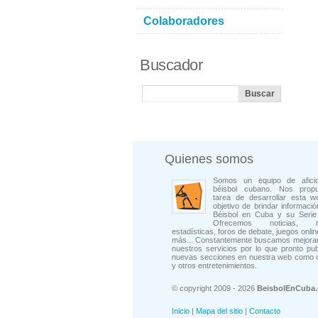
Colaboradores
Buscador
Quienes somos
Somos un equipo de afici
béisbol cubano. Nos prop
tarea de desarrollar esta w
objetivo de brindar informació
Béisbol en Cuba y su Serie 
Ofrecemos noticias, rep
estadísticas, foros de debate, juegos onli
más... Constantemente buscamos mejorar
nuestros servicios por lo que pronto pu
nuevas secciones en nuestra web como 
y otros entretenimientos.
© copyright 2009 - 2026
BeisbolEnCuba
Inicio
|
Mapa del sitio
|
Contacto