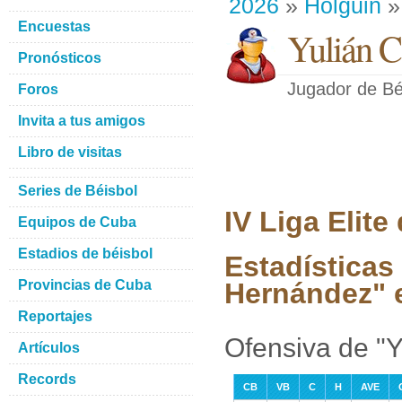
2026
»
Holguin
»
Encuestas
Yulián 
Pronósticos
Jugador de Bé
Foros
Invita a tus amigos
Libro de visitas
Series de Béisbol
IV Liga Elit
Equipos de Cuba
Estadios de béisbol
Estadísticas
Provincias de Cuba
Hernández" e
Reportajes
Ofensiva de "
Artículos
Records
CB
VB
C
H
AVE