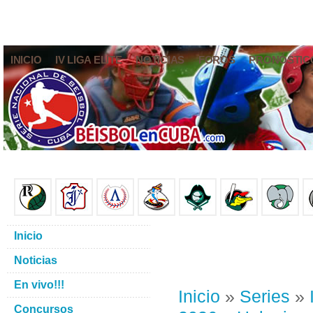
INICIO
IV LIGA ELITE
NOTICIAS
FOROS
PRONÓSTIC
Inicio
Noticias
En vivo!!!
Inicio
»
Series
»
Concursos