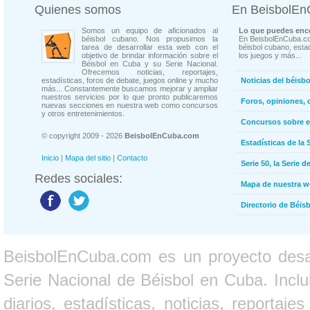
Quienes somos
En BeisbolE
Somos un equipo de aficionados al
Lo que puedes enco
béisbol cubano. Nos propusimos la
En BeisbolEnCuba.co
tarea de desarrollar esta web con el
béisbol cubano, estad
objetivo de brindar información sobre el
los juegos y más...
Béisbol en Cuba y su Serie Nacional.
Ofrecemos noticias, reportajes,
estadísticas, foros de debate, juegos online y mucho
Noticias del béisb
más... Constantemente buscamos mejorar y ampliar
nuestros servicios por lo que pronto publicaremos
Foros, opiniones, 
nuevas secciones en nuestra web como concursos
y otros entretenimientos.
Concursos sobre e
© copyright 2009 - 2026
BeisbolEnCuba.com
Estadísticas de la 
Inicio
|
Mapa del sitio
|
Contacto
Serie 50, la Serie d
Redes sociales:
Mapa de nuestra 
Directorio de Béi
BeisbolEnCuba.com es un proyecto desarr
Serie Nacional de Béisbol en Cuba. Inclui
diarios, estadísticas, noticias, report