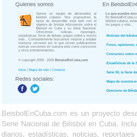
Quienes somos
En BeisbolE
Somos un equipo de aficionados al
Lo que puedes enco
béisbol cubano. Nos propusimos la
En BeisbolEnCuba.co
tarea de desarrollar esta web con el
béisbol cubano, estad
objetivo de brindar información sobre el
los juegos y más...
Béisbol en Cuba y su Serie Nacional.
Ofrecemos noticias, reportajes,
estadísticas, foros de debate, juegos online y mucho
Noticias del béisb
más... Constantemente buscamos mejorar y ampliar
nuestros servicios por lo que pronto publicaremos
Foros, opiniones, 
nuevas secciones en nuestra web como concursos
y otros entretenimientos.
Concursos sobre e
© copyright 2009 - 2026
BeisbolEnCuba.com
Estadísticas de la 
Inicio
|
Mapa del sitio
|
Contacto
Serie 50, la Serie d
Redes sociales:
Mapa de nuestra 
Directorio de Béi
BeisbolEnCuba.com es un proyecto desarr
Serie Nacional de Béisbol en Cuba. Inclui
diarios, estadísticas, noticias, report