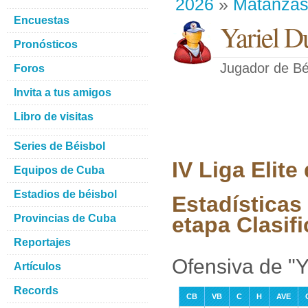
2026
»
Matanza
Encuestas
Yariel D
Pronósticos
Jugador de Bé
Foros
Invita a tus amigos
Libro de visitas
Series de Béisbol
IV Liga Elit
Equipos de Cuba
Estadios de béisbol
Estadísticas
Provincias de Cuba
etapa Clasifi
Reportajes
Ofensiva de "
Artículos
Records
CB
VB
C
H
AVE