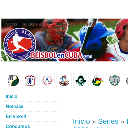
INICIO
IV LIGA ELITE
NOTICIAS
FOROS
PRONÓSTIC
Inicio
Noticias
En vivo!!!
Inicio
»
Series
»
Concursos