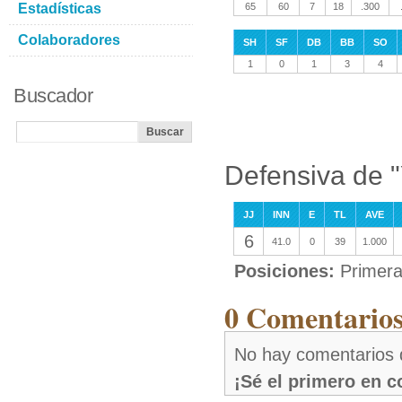
Estadísticas
65
60
7
18
.300
Colaboradores
SH
SF
DB
BB
SO
1
0
1
3
4
Buscador
Defensiva de 
JJ
INN
E
TL
AVE
6
41.0
0
39
1.000
Posiciones:
Primer
0 Comentarios
No hay comentarios 
¡Sé el primero en 