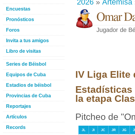
2026
»
Artemisa
Encuestas
Omar Da
Pronósticos
Jugador de Bé
Foros
Invita a tus amigos
Libro de visitas
Series de Béisbol
IV Liga Elit
Equipos de Cuba
Estadios de béisbol
Estadísticas
Provincias de Cuba
la etapa Clas
Reportajes
Pitcheo de "O
Artículos
Records
JL
JI
JC
JR
JG
J