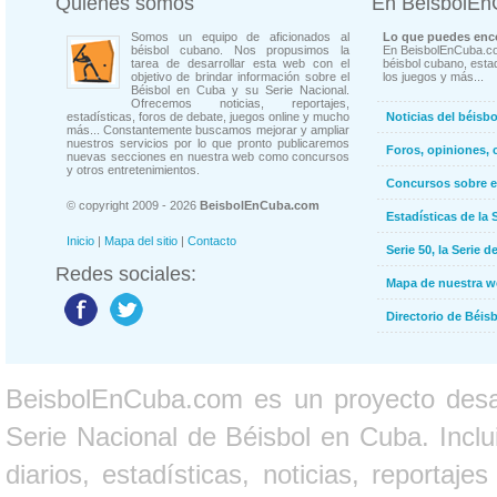
Quienes somos
En BeisbolE
Somos un equipo de aficionados al
Lo que puedes enco
béisbol cubano. Nos propusimos la
En BeisbolEnCuba.co
tarea de desarrollar esta web con el
béisbol cubano, estad
objetivo de brindar información sobre el
los juegos y más...
Béisbol en Cuba y su Serie Nacional.
Ofrecemos noticias, reportajes,
estadísticas, foros de debate, juegos online y mucho
Noticias del béisb
más... Constantemente buscamos mejorar y ampliar
nuestros servicios por lo que pronto publicaremos
Foros, opiniones, 
nuevas secciones en nuestra web como concursos
y otros entretenimientos.
Concursos sobre e
© copyright 2009 - 2026
BeisbolEnCuba.com
Estadísticas de la 
Inicio
|
Mapa del sitio
|
Contacto
Serie 50, la Serie d
Redes sociales:
Mapa de nuestra 
Directorio de Béi
BeisbolEnCuba.com es un proyecto desarr
Serie Nacional de Béisbol en Cuba. Inclui
diarios, estadísticas, noticias, report