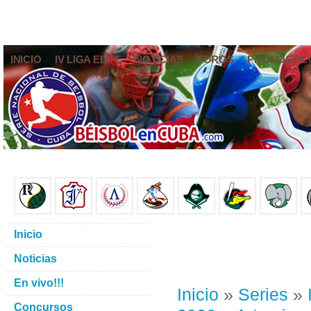
INICIO
IV LIGA ELITE
NOTICIAS
FOROS
PRONÓSTIC
Inicio
Noticias
En vivo!!!
Inicio
»
Series
»
Concursos