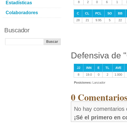
Estadísticas
8
2
0
6
1
Colaboradores
C
CL
PCL
SO
BB
28
21
9.95
5
22
Buscador
Defensiva de 
JJ
INN
E
TL
AVE
8
19.0
0
2
1.000
Posiciones:
Lanzador
0 Comentarios
No hay comentarios
¡Sé el primero en 