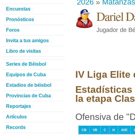
2026
»
Matanza
Encuestas
Dariel D
Pronósticos
Jugador de Bé
Foros
Invita a tus amigos
Libro de visitas
Series de Béisbol
IV Liga Elit
Equipos de Cuba
Estadios de béisbol
Estadísticas
Provincias de Cuba
la etapa Clas
Reportajes
Ofensiva de "D
Artículos
Records
CB
VB
C
H
AVE