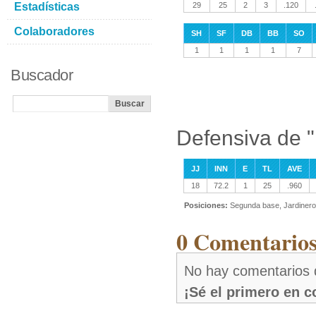
Estadísticas
29
25
2
3
.120
Colaboradores
SH
SF
DB
BB
SO
1
1
1
1
7
Buscador
Defensiva de "
JJ
INN
E
TL
AVE
18
72.2
1
25
.960
Posiciones:
Segunda base, Jardinero 
0 Comentarios
No hay comentarios d
¡Sé el primero en 