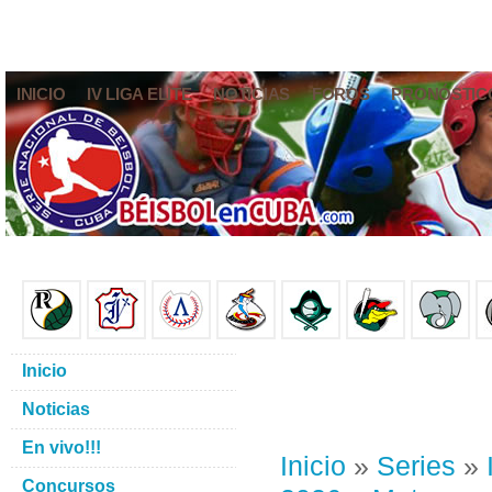
INICIO
IV LIGA ELITE
NOTICIAS
FOROS
PRONÓSTIC
Inicio
Noticias
En vivo!!!
Inicio
»
Series
»
Concursos