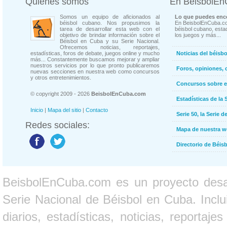
Quienes somos
En BeisbolE
Somos un equipo de aficionados al
Lo que puedes enco
béisbol cubano. Nos propusimos la
En BeisbolEnCuba.co
tarea de desarrollar esta web con el
béisbol cubano, estad
objetivo de brindar información sobre el
los juegos y más...
Béisbol en Cuba y su Serie Nacional.
Ofrecemos noticias, reportajes,
estadísticas, foros de debate, juegos online y mucho
Noticias del béisb
más... Constantemente buscamos mejorar y ampliar
nuestros servicios por lo que pronto publicaremos
Foros, opiniones, 
nuevas secciones en nuestra web como concursos
y otros entretenimientos.
Concursos sobre e
© copyright 2009 - 2026
BeisbolEnCuba.com
Estadísticas de la 
Inicio
|
Mapa del sitio
|
Contacto
Serie 50, la Serie d
Redes sociales:
Mapa de nuestra 
Directorio de Béi
BeisbolEnCuba.com es un proyecto desarr
Serie Nacional de Béisbol en Cuba. Inclui
diarios, estadísticas, noticias, report