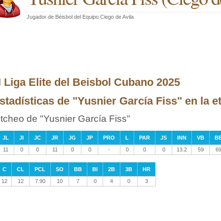
Jugador de Béisbol
del
Equipo Ciego de Avila
II Liga Elite del Beisbol Cubano 2025
stadísticas de "Yusnier García Fiss" en la et
itcheo de "Yusnier García Fiss"
JL
JI
JC
JR
JG
JP
PRO
L
PAR
JS
INN
VB
B
11
0
0
11
0
0
-
0
0
0
13.2
59
6
C
CL
PCL
SO
BB
BI
2B
3B
HR
12
12
7.90
10
7
0
4
0
3