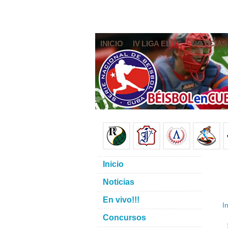
INICIO
IV LIGA ELITE
NOTICIAS
Inicio
Noticias
En vivo!!!
In
Concursos