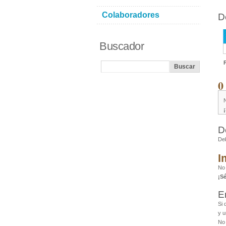
Colaboradores
D
Buscador
0
D
De
I
No 
¡S
E
Si 
y u
No 