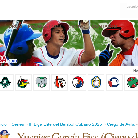
usuario
FOROS
PRONÓSTICOS
EN VIVO
CONTACTO
Ho
icio
»
Series
»
III Liga Elite del Beisbol Cubano 2025
»
Ciego de Avila
»
Yusnier García Fiss
(
Ciego d