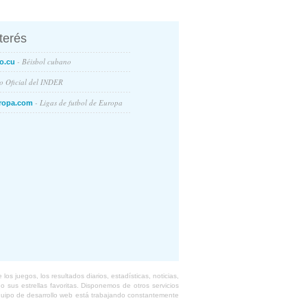
nterés
- Béisbol cubano
o.cu
io Oficial del INDER
- Ligas de futbol de Europa
ropa.com
s juegos, los resultados diarios, estadísticas, noticias,
 sus estrellas favoritas. Disponemos de otros servicios
equipo de desarrollo web está trabajando constantemente