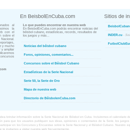
En BeisbolEnCuba.com
Sitios de i
onados al
Lo que puedes encontrar en nuestra web
BeisbolCuban
usimos la
En BeisbolEnCuba.com podrás encontrar noticias del
eb con el
béisbol cubano, estadísticas, records, resultados de
- Sit
INDER.cu
n sobre el
los juegos y más...
Nacional.
ortajes,
FutbolClubEu
ne y mucho
Noticias del béisbol cubano
 y ampliar
blicaremos
Foros, opiniones, comentarios...
concursos
Concursos sobre el Béisbol Cubano
.com
Estadísticas de la Serie Nacional
Serie 50, la Serie de Oro
Mapa de nuestra web
Directorio de BéisbolenCuba.com
a brindar información sobre la Serie Nacional de Béisbol en Cuba. Incluiremos el calendario de lo
 para que los usuarios publiquen sus ideas, opiniones o comentarios de la Serie, los juegos o
o participar en los Concursos y Encuestas sobre la Serie Nacional y el Béisbol Cubano. Nuestro 
ue te invitamos a visitar nuestra web frecuentemente.