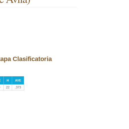
apa Clasificatoria
E
H
AVE
9
22
.373