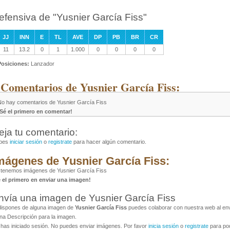
efensiva de "Yusnier García Fiss"
JJ
INN
E
TL
AVE
DP
PB
BR
CR
11
13.2
0
1
1.000
0
0
0
0
Posiciones:
Lanzador
 Comentarios de Yusnier García Fiss:
No hay comentarios de Yusnier García Fiss
¡Sé el primero en comentar!
eja tu comentario:
bes
iniciar sesión
o
registrate
para hacer algún comentario.
mágenes de Yusnier García Fiss:
tenemos imágenes de Yusnier García Fiss
é el primero en enviar una imagen!
nvía una imagen de Yusnier García Fiss
dispones de alguna imagen de
Yusnier García Fiss
puedes colaborar con nuestra web al envi
na Descripción para la imagen.
has iniciado sesión. No puedes enviar imágenes. Por favor
inicia sesión
o
registrate
para pod