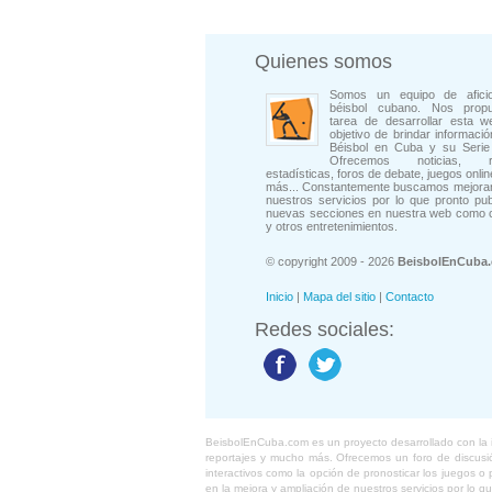
Quienes somos
Somos un equipo de afici
béisbol cubano. Nos prop
tarea de desarrollar esta w
objetivo de brindar informació
Béisbol en Cuba y su Serie 
Ofrecemos noticias, rep
estadísticas, foros de debate, juegos onli
más... Constantemente buscamos mejorar
nuestros servicios por lo que pronto pu
nuevas secciones en nuestra web como 
y otros entretenimientos.
© copyright 2009 - 2026
BeisbolEnCuba
Inicio
|
Mapa del sitio
|
Contacto
Redes sociales:
BeisbolEnCuba.com es un proyecto desarrollado con la ide
reportajes y mucho más. Ofrecemos un foro de discusión
interactivos como la opción de pronosticar los juegos 
en la mejora y ampliación de nuestros servicios por lo q