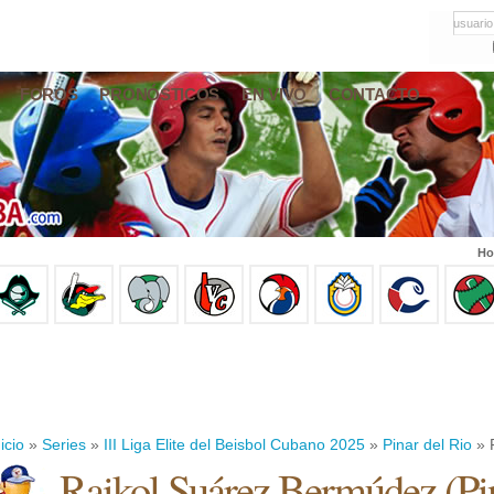
usuario
FOROS
PRONÓSTICOS
EN VIVO
CONTACTO
Ho
icio
»
Series
»
III Liga Elite del Beisbol Cubano 2025
»
Pinar del Rio
» 
Raikol Suárez Bermúdez
(
Pi