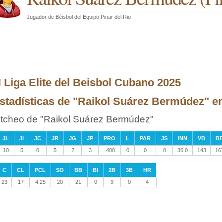
Jugador de Béisbol
del
Equipo Pinar del Rio
II Liga Elite del Beisbol Cubano 2025
stadísticas de "Raikol Suárez Bermúdez" en 
itcheo de "Raikol Suárez Bermúdez"
JL
JI
JC
JR
JG
JP
PRO
L
PAR
JS
INN
VB
B
10
5
0
5
2
3
.400
0
0
0
36.0
143
16
C
CL
PCL
SO
BB
BI
2B
3B
HR
23
17
4.25
20
21
0
9
0
4