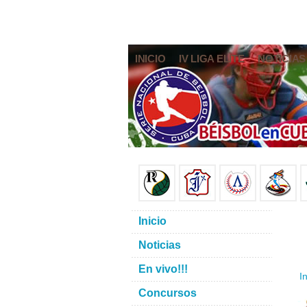
INICIO
IV LIGA ELITE
NOTICIAS
Inicio
Noticias
En vivo!!!
In
Concursos