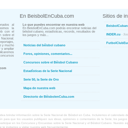
En BeisbolEnCuba.com
Sitios de i
onados al
Lo que puedes encontrar en nuestra web
BeisbolCuban
usimos la
En BeisbolEnCuba.com podrás encontrar noticias del
eb con el
béisbol cubano, estadísticas, records, resultados de
- Sit
INDER.cu
n sobre el
los juegos y más...
Nacional.
ortajes,
FutbolClubEu
ne y mucho
Noticias del béisbol cubano
 y ampliar
blicaremos
Foros, opiniones, comentarios...
concursos
Concursos sobre el Béisbol Cubano
.com
Estadísticas de la Serie Nacional
Serie 50, la Serie de Oro
Mapa de nuestra web
Directorio de BéisbolenCuba.com
a brindar información sobre la Serie Nacional de Béisbol en Cuba. Incluiremos el calendario de lo
 para que los usuarios publiquen sus ideas, opiniones o comentarios de la Serie, los juegos o
o participar en los Concursos y Encuestas sobre la Serie Nacional y el Béisbol Cubano. Nuestro 
ue te invitamos a visitar nuestra web frecuentemente.