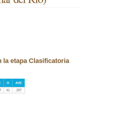
la etapa Clasificatoria
E
H
AVE
7
41
.287