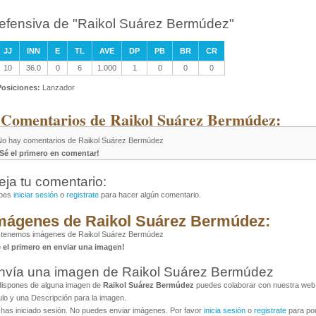
efensiva de "Raikol Suárez Bermúdez"
JJ
INN
E
TL
AVE
DP
PB
BR
CR
10
36.0
0
6
1.000
1
0
0
0
Posiciones:
Lanzador
 Comentarios de Raikol Suárez Bermúdez:
No hay comentarios de Raikol Suárez Bermúdez
¡Sé el primero en comentar!
eja tu comentario:
bes
iniciar sesión
o
registrate
para hacer algún comentario.
mágenes de Raikol Suárez Bermúdez:
 tenemos imágenes de Raikol Suárez Bermúdez
é el primero en enviar una imagen!
nvía una imagen de Raikol Suárez Bermúdez
dispones de alguna imagen de
Raikol Suárez Bermúdez
puedes colaborar con nuestra web a
ulo y una Descripción para la imagen.
has iniciado sesión. No puedes enviar imágenes. Por favor
inicia sesión
o
registrate
para pod