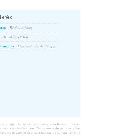
nterés
- Béisbol cubano
o.cu
io Oficial del INDER
- Ligas de futbol de Europa
ropa.com
s juegos, los resultados diarios, estadísticas, noticias,
 sus estrellas favoritas. Disponemos de otros servicios
equipo de desarrollo web está trabajando constantemente