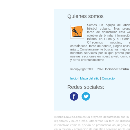
Quienes somos
Somos un equipo de afici
béisbol cubano. Nos prop
tarea de desarrollar esta w
objetivo de brindar informació
Béisbol en Cuba y su Serie 
Ofrecemos noticias, rep
estadísticas, foros de debate, juegos onli
más... Constantemente buscamos mejorar
nuestros servicios por lo que pronto pu
nuevas secciones en nuestra web como 
y otros entretenimientos.
© copyright 2009 - 2026
BeisbolEnCuba
Inicio
|
Mapa del sitio
|
Contacto
Redes sociales:
BeisbolEnCuba.com es un proyecto desarrollado con la ide
reportajes y mucho más. Ofrecemos un foro de discusión
interactivos como la opción de pronosticar los juegos 
en la mejora y ampliación de nuestros servicios por lo q