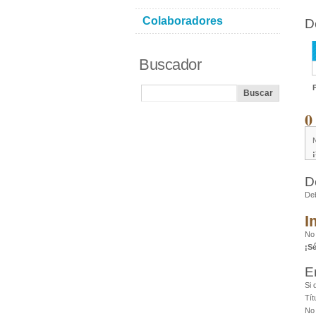
Colaboradores
D
Buscador
0
D
De
I
No
¡S
E
Si 
Tít
No 