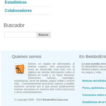
Estadísticas
Colaboradores
Buscador
Quienes somos
En BeisbolE
Somos un equipo de aficionados al
Lo que puedes enco
béisbol cubano. Nos propusimos la
En BeisbolEnCuba.co
tarea de desarrollar esta web con el
béisbol cubano, estad
objetivo de brindar información sobre el
los juegos y más...
Béisbol en Cuba y su Serie Nacional.
Ofrecemos noticias, reportajes,
estadísticas, foros de debate, juegos online y mucho
Noticias del béisb
más... Constantemente buscamos mejorar y ampliar
nuestros servicios por lo que pronto publicaremos
Foros, opiniones, 
nuevas secciones en nuestra web como concursos
y otros entretenimientos.
Concursos sobre e
© copyright 2009 - 2026
BeisbolEnCuba.com
Estadísticas de la 