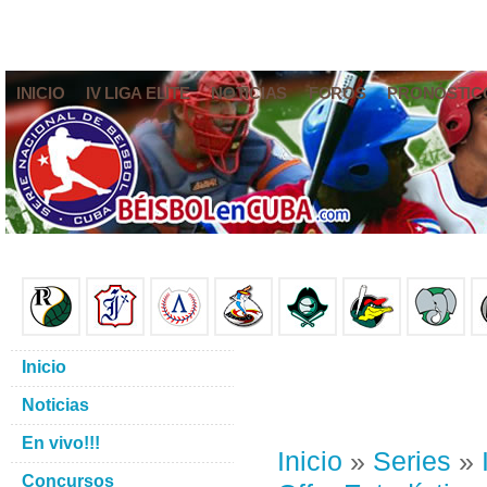
INICIO
IV LIGA ELITE
NOTICIAS
FOROS
PRONÓSTIC
Inicio
Noticias
En vivo!!!
Inicio
»
Series
»
Concursos