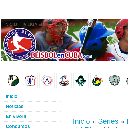
INICIO
IV LIGA ELITE
NOTICIAS
FOROS
PRONÓSTIC
Inicio
Noticias
En vivo!!!
Inicio
»
Series
»
Concursos