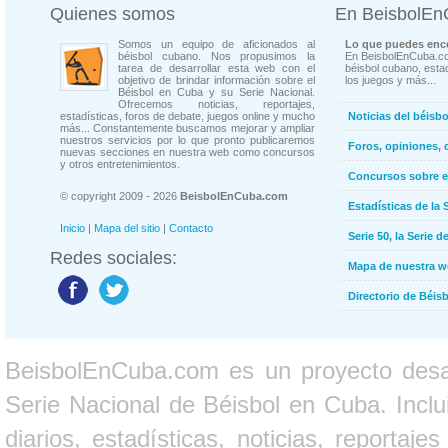
Quienes somos
En BeisbolE
Somos un equipo de aficionados al
Lo que puedes enco
béisbol cubano. Nos propusimos la
En BeisbolEnCuba.co
tarea de desarrollar esta web con el
béisbol cubano, estad
objetivo de brindar información sobre el
los juegos y más...
Béisbol en Cuba y su Serie Nacional.
Ofrecemos noticias, reportajes,
estadísticas, foros de debate, juegos online y mucho
Noticias del béisb
más... Constantemente buscamos mejorar y ampliar
nuestros servicios por lo que pronto publicaremos
Foros, opiniones, 
nuevas secciones en nuestra web como concursos
y otros entretenimientos.
Concursos sobre e
© copyright 2009 - 2026
BeisbolEnCuba.com
Estadísticas de la 
Inicio
|
Mapa del sitio
|
Contacto
Serie 50, la Serie d
Redes sociales:
Mapa de nuestra 
Directorio de Béi
BeisbolEnCuba.com es un proyecto desarr
Serie Nacional de Béisbol en Cuba. Inclui
diarios, estadísticas, noticias, report