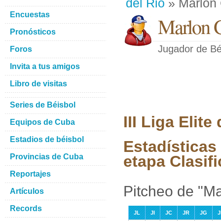
del Rio
» Marlon 
Encuestas
Marlon G
Pronósticos
Jugador de Bé
Foros
Invita a tus amigos
Libro de visitas
Series de Béisbol
III Liga Elit
Equipos de Cuba
Estadios de béisbol
Estadísticas
Provincias de Cuba
etapa Clasifi
Reportajes
Pitcheo de "Ma
Artículos
Records
JL
JI
JC
JR
JG
J