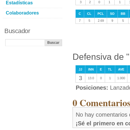
Estadísticas
3
2
0
1
1
Colaboradores
C
CL
PCL
SO
BB
7
5
2.69
9
5
Buscador
Defensiva de 
JJ
INN
E
TL
AVE
3
13.0
0
1
1.000
Posiciones:
Lanzad
0 Comentarios
No hay comentarios 
¡Sé el primero en 