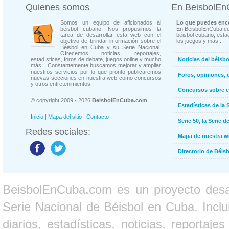
Quienes somos
En BeisbolE
Somos un equipo de aficionados al
Lo que puedes enco
béisbol cubano. Nos propusimos la
En BeisbolEnCuba.co
tarea de desarrollar esta web con el
béisbol cubano, estad
objetivo de brindar información sobre el
los juegos y más...
Béisbol en Cuba y su Serie Nacional.
Ofrecemos noticias, reportajes,
estadísticas, foros de debate, juegos online y mucho
Noticias del béisb
más... Constantemente buscamos mejorar y ampliar
nuestros servicios por lo que pronto publicaremos
Foros, opiniones, 
nuevas secciones en nuestra web como concursos
y otros entretenimientos.
Concursos sobre e
© copyright 2009 - 2026
BeisbolEnCuba.com
Estadísticas de la 
Inicio
|
Mapa del sitio
|
Contacto
Serie 50, la Serie d
Redes sociales:
Mapa de nuestra 
Directorio de Béi
BeisbolEnCuba.com es un proyecto desarr
Serie Nacional de Béisbol en Cuba. Inclui
diarios, estadísticas, noticias, report