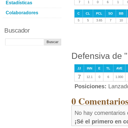
Estadísticas
7
1
0
6
1
Colaboradores
C
CL
PCL
SO
BB
5
5
3.65
7
10
Buscador
Defensiva de 
JJ
INN
E
TL
AVE
7
12.1
0
6
1.000
Posiciones:
Lanzad
0 Comentarios
No hay comentarios
¡Sé el primero en 