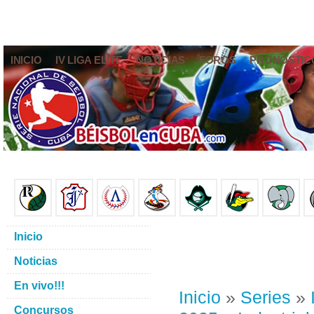
INICIO
IV LIGA ELITE
NOTICIAS
FOROS
PRONÓSTIC
Inicio
Noticias
En vivo!!!
Inicio
»
Series
»
Concursos