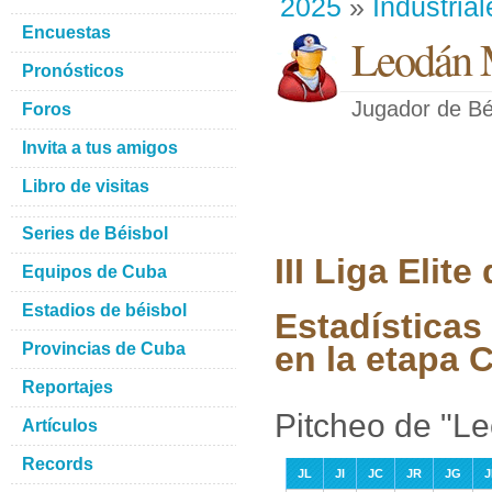
2025
»
Industrial
Encuestas
Leodán 
Pronósticos
Jugador de Bé
Foros
Invita a tus amigos
Libro de visitas
Series de Béisbol
III Liga Elit
Equipos de Cuba
Estadios de béisbol
Estadística
Provincias de Cuba
en la etapa C
Reportajes
Pitcheo de "L
Artículos
Records
JL
JI
JC
JR
JG
J