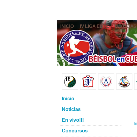
INICIO
IV LIGA ELITE
NOTICIAS
Inicio
Noticias
En vivo!!!
In
Concursos