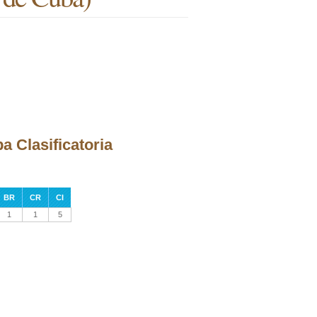
pa Clasificatoria
BR
CR
CI
1
1
5