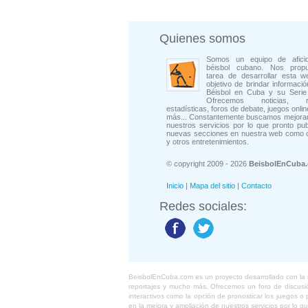
Quienes somos
Somos un equipo de afici
béisbol cubano. Nos prop
tarea de desarrollar esta w
objetivo de brindar informació
Béisbol en Cuba y su Serie 
Ofrecemos noticias, rep
estadísticas, foros de debate, juegos onli
más... Constantemente buscamos mejorar
nuestros servicios por lo que pronto pu
nuevas secciones en nuestra web como 
y otros entretenimientos.
© copyright 2009 - 2026
BeisbolEnCuba
Inicio
|
Mapa del sitio
|
Contacto
Redes sociales:
BeisbolEnCuba.com es un proyecto desarrollado con la ide
reportajes y mucho más. Ofrecemos un foro de discusión
interactivos como la opción de pronosticar los juegos 
en la mejora y ampliación de nuestros servicios por lo q