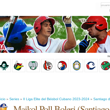
usuario
FOROS
PRONÓSTICOS
EN VIVO
CONTACTO
H
icio
»
Series
»
II Liga Elite del Béisbol Cubano 2023-2024
»
Santiago 
Maikol Poll Boleri
(
Santiago