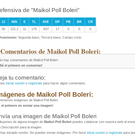
efensiva de "Maikol Poll Boleri"
JJ
INN
E
TL
AVE
DP
PB
BR
CR
30
211.2
11
175
.937
17
0
0
0
Posiciones:
Segunda base, Tercera base, Campo corto
 Comentarios de Maikol Poll Boleri:
o hay comentarios de Maikol Poll Boleri
¡Sé el primero en comentar!
eja tu comentario:
bes
iniciar sesión
o
registrate
para hacer algún comentario.
mágenes de Maikol Poll Boleri:
tenemos imágenes de Maikol Poll Boleri
é el primero en enviar una imagen!
nvía una imagen de Maikol Poll Boleri
dispones de alguna imagen de
Maikol Poll Boleri
puedes colaborar con nuestra web al enviar
 Descripción para la imagen.
has iniciado sesión. No puedes enviar imágenes. Por favor
inicia sesión
o
registrate
para pod