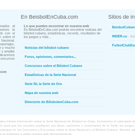
En BeisbolEnCuba.com
Sitios de i
onados al
Lo que puedes encontrar en nuestra web
BeisbolCuban
usimos la
En BeisbolEnCuba.com podrás encontrar noticias del
eb con el
béisbol cubano, estadísticas, records, resultados de
- Sit
INDER.cu
n sobre el
los juegos y más...
Nacional.
ortajes,
FutbolClubEu
ne y mucho
Noticias del béisbol cubano
 y ampliar
blicaremos
Foros, opiniones, comentarios...
concursos
Concursos sobre el Béisbol Cubano
.com
Estadísticas de la Serie Nacional
Serie 50, la Serie de Oro
Mapa de nuestra web
Directorio de BéisbolenCuba.com
a brindar información sobre la Serie Nacional de Béisbol en Cuba. Incluiremos el calendario de lo
 para que los usuarios publiquen sus ideas, opiniones o comentarios de la Serie, los juegos o
o participar en los Concursos y Encuestas sobre la Serie Nacional y el Béisbol Cubano. Nuestro 
ue te invitamos a visitar nuestra web frecuentemente.