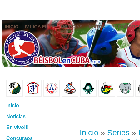
INICIO
IV LIGA ELITE
NOTICIAS
FOROS
PRONÓSTIC
Inicio
Noticias
En vivo!!!
Inicio
»
Series
»
Concursos