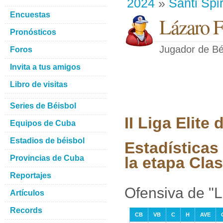
2024
»
Santi Spir
Encuestas
Lázaro 
Pronósticos
Jugador de Bé
Foros
Invita a tus amigos
Libro de visitas
Series de Béisbol
II Liga Elit
Equipos de Cuba
Estadios de béisbol
Estadísticas
Provincias de Cuba
la etapa Clas
Reportajes
Ofensiva de "
Artículos
Records
CB
VB
C
H
AVE