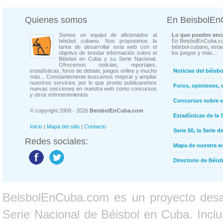
Quienes somos
En BeisbolE
Somos un equipo de aficionados al
Lo que puedes enco
béisbol cubano. Nos propusimos la
En BeisbolEnCuba.co
tarea de desarrollar esta web con el
béisbol cubano, estad
objetivo de brindar información sobre el
los juegos y más...
Béisbol en Cuba y su Serie Nacional.
Ofrecemos noticias, reportajes,
estadísticas, foros de debate, juegos online y mucho
Noticias del béisb
más... Constantemente buscamos mejorar y ampliar
nuestros servicios por lo que pronto publicaremos
Foros, opiniones, 
nuevas secciones en nuestra web como concursos
y otros entretenimientos.
Concursos sobre e
© copyright 2009 - 2026
BeisbolEnCuba.com
Estadísticas de la 
Inicio
|
Mapa del sitio
|
Contacto
Serie 50, la Serie d
Redes sociales:
Mapa de nuestra 
Directorio de Béi
BeisbolEnCuba.com es un proyecto desarr
Serie Nacional de Béisbol en Cuba. Inclui