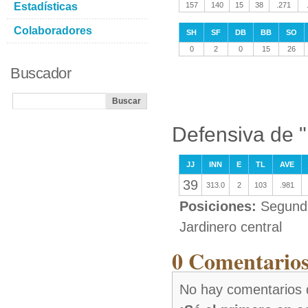
Estadísticas
157
140
15
38
.271
Colaboradores
SH
SF
DB
BB
SO
0
2
0
15
26
Buscador
Defensiva de 
JJ
INN
E
TL
AVE
39
313.0
2
103
.981
Posiciones:
Segunda
Jardinero central
0 Comentario
No hay comentarios