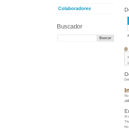
Colaboradores
D
Buscador
0
D
De
I
No
¡S
E
Si 
Tít
No 