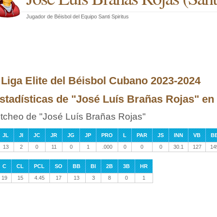
Jugador de Béisbol
del
Equipo Santi Spiritus
I Liga Elite del Béisbol Cubano 2023-2024
stadísticas de "José Luís Brañas Rojas" en l
itcheo de "José Luís Brañas Rojas"
JL
JI
JC
JR
JG
JP
PRO
L
PAR
JS
INN
VB
B
13
2
0
11
0
1
.000
0
0
0
30.1
127
14
C
CL
PCL
SO
BB
BI
2B
3B
HR
19
15
4.45
17
13
3
8
0
1