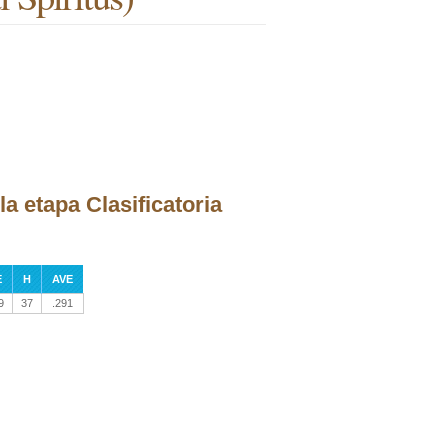
a etapa Clasificatoria
E
H
AVE
9
37
.291