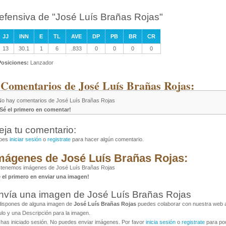
efensiva de "José Luís Brañas Rojas"
JJ
INN
E
TL
AVE
DP
PB
BR
CR
13
30.1
1
6
.833
0
0
0
0
Posiciones:
Lanzador
 Comentarios de José Luís Brañas Rojas:
No hay comentarios de José Luís Brañas Rojas
¡Sé el primero en comentar!
eja tu comentario:
bes
iniciar sesión
o
registrate
para hacer algún comentario.
mágenes de José Luís Brañas Rojas:
 tenemos imágenes de José Luís Brañas Rojas
é el primero en enviar una imagen!
nvía una imagen de José Luís Brañas Rojas
dispones de alguna imagen de
José Luís Brañas Rojas
puedes colaborar con nuestra web al
ulo y una Descripción para la imagen.
has iniciado sesión. No puedes enviar imágenes. Por favor
inicia sesión
o
registrate
para pod