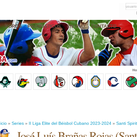
usuario
FOROS
PRONÓSTICOS
EN VIVO
CONTACTO
Ho
icio
»
Series
»
II Liga Elite del Béisbol Cubano 2023-2024
»
Santi Spiri
José Luís Brañas Rojas
(
Sant