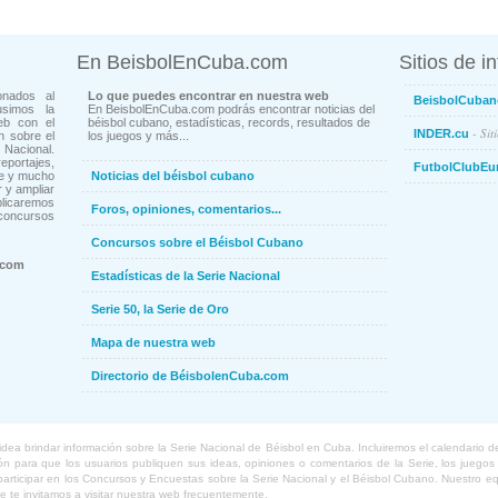
En BeisbolEnCuba.com
Sitios de i
onados al
Lo que puedes encontrar en nuestra web
BeisbolCuban
usimos la
En BeisbolEnCuba.com podrás encontrar noticias del
eb con el
béisbol cubano, estadísticas, records, resultados de
- Sit
INDER.cu
n sobre el
los juegos y más...
Nacional.
ortajes,
FutbolClubEu
ne y mucho
Noticias del béisbol cubano
 y ampliar
blicaremos
Foros, opiniones, comentarios...
concursos
Concursos sobre el Béisbol Cubano
.com
Estadísticas de la Serie Nacional
Serie 50, la Serie de Oro
Mapa de nuestra web
Directorio de BéisbolenCuba.com
a brindar información sobre la Serie Nacional de Béisbol en Cuba. Incluiremos el calendario de lo
 para que los usuarios publiquen sus ideas, opiniones o comentarios de la Serie, los juegos o
o participar en los Concursos y Encuestas sobre la Serie Nacional y el Béisbol Cubano. Nuestro 
ue te invitamos a visitar nuestra web frecuentemente.