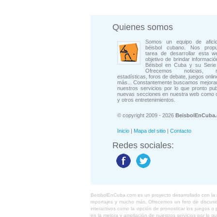
Quienes somos
Somos un equipo de afici
béisbol cubano. Nos prop
tarea de desarrollar esta w
objetivo de brindar informació
Béisbol en Cuba y su Serie 
Ofrecemos noticias, rep
estadísticas, foros de debate, juegos onli
más... Constantemente buscamos mejorar
nuestros servicios por lo que pronto pu
nuevas secciones en nuestra web como 
y otros entretenimientos.
© copyright 2009 - 2026
BeisbolEnCuba
Inicio
|
Mapa del sitio
|
Contacto
Redes sociales:
BeisbolEnCuba.com es un proyecto desarrollado con la ide
reportajes y mucho más. Ofrecemos un foro de discusión
interactivos como la opción de pronosticar los juegos 
en la mejora y ampliación de nuestros servicios por lo q