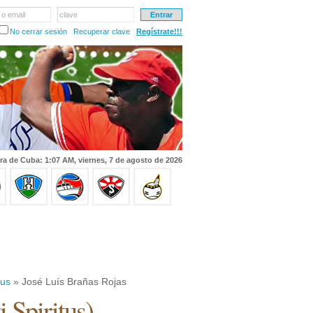
 o email
clave
No cerrar sesión
Recuperar clave
Regístrate!!!
ra de Cuba: 1:07 AM, viernes, 7 de agosto de 2026
tus
» José Luís Brañas Rojas
i Spiritus
)