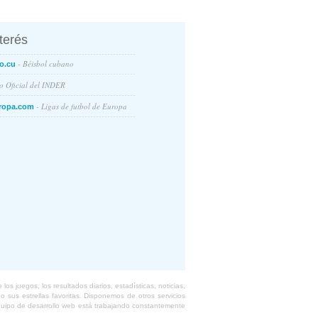
nterés
- Béisbol cubano
o.cu
io Oficial del INDER
- Ligas de futbol de Europa
ropa.com
s juegos, los resultados diarios, estadísticas, noticias,
 sus estrellas favoritas. Disponemos de otros servicios
equipo de desarrollo web está trabajando constantemente