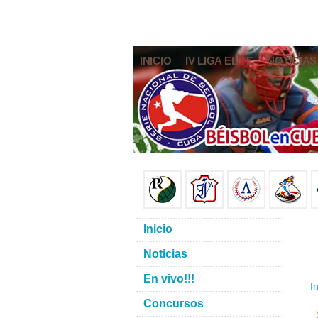
INICIO
IV LIGA ELITE
NOTICIAS
Inicio
Noticias
En vivo!!!
In
Concursos