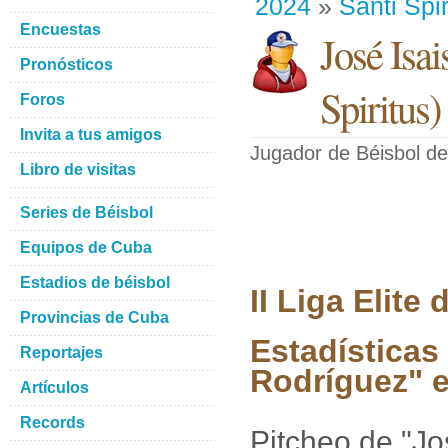
2024
»
Santi Spir
Encuestas
José Isa
Pronósticos
Spiritus
)
Foros
Invita a tus amigos
Jugador de Béisbol
de
Libro de visitas
Series de Béisbol
Equipos de Cuba
Estadios de béisbol
II Liga Elit
Provincias de Cuba
Estadísticas
Reportajes
Rodríguez" en
Artículos
Records
Pitcheo de "Jo