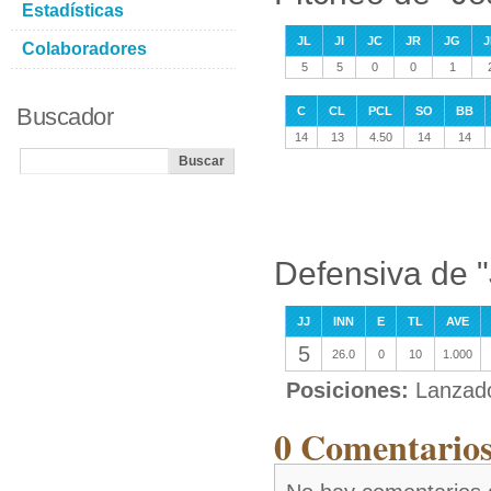
Estadísticas
JL
JI
JC
JR
JG
J
Colaboradores
5
5
0
0
1
Buscador
C
CL
PCL
SO
BB
14
13
4.50
14
14
Defensiva de 
JJ
INN
E
TL
AVE
5
26.0
0
10
1.000
Posiciones:
Lanzad
0 Comentarios