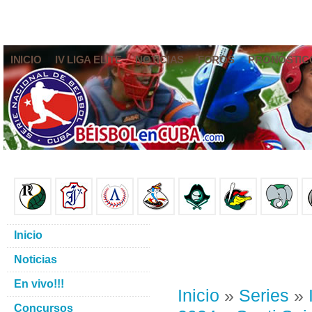
INICIO
IV LIGA ELITE
NOTICIAS
FOROS
PRONÓSTIC
Inicio
Noticias
En vivo!!!
Inicio
»
Series
»
Concursos