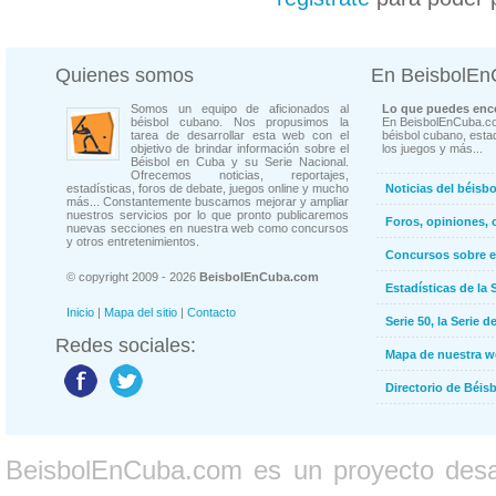
Quienes somos
En BeisbolE
Somos un equipo de aficionados al
Lo que puedes enco
béisbol cubano. Nos propusimos la
En BeisbolEnCuba.co
tarea de desarrollar esta web con el
béisbol cubano, estad
objetivo de brindar información sobre el
los juegos y más...
Béisbol en Cuba y su Serie Nacional.
Ofrecemos noticias, reportajes,
estadísticas, foros de debate, juegos online y mucho
Noticias del béisb
más... Constantemente buscamos mejorar y ampliar
nuestros servicios por lo que pronto publicaremos
Foros, opiniones, 
nuevas secciones en nuestra web como concursos
y otros entretenimientos.
Concursos sobre e
© copyright 2009 - 2026
BeisbolEnCuba.com
Estadísticas de la 
Inicio
|
Mapa del sitio
|
Contacto
Serie 50, la Serie d
Redes sociales:
Mapa de nuestra 
Directorio de Béi
BeisbolEnCuba.com es un proyecto desarr