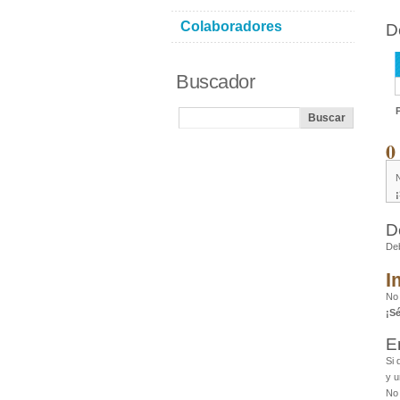
Colaboradores
D
Buscador
0
N
D
De
I
No 
¡S
E
Si 
y u
No 