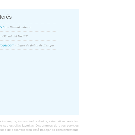
nterés
- Béisbol cubano
o.cu
io Oficial del INDER
- Ligas de futbol de Europa
ropa.com
s juegos, los resultados diarios, estadísticas, noticias,
 sus estrellas favoritas. Disponemos de otros servicios
equipo de desarrollo web está trabajando constantemente