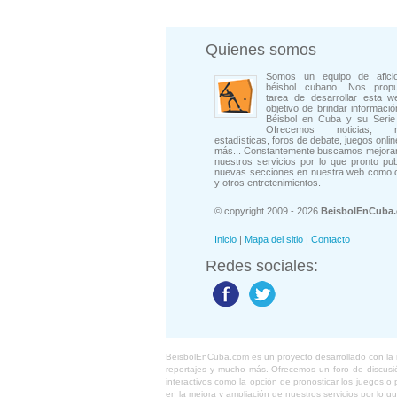
Quienes somos
Somos un equipo de afici
béisbol cubano. Nos prop
tarea de desarrollar esta w
objetivo de brindar informació
Béisbol en Cuba y su Serie 
Ofrecemos noticias, rep
estadísticas, foros de debate, juegos onli
más... Constantemente buscamos mejorar
nuestros servicios por lo que pronto pu
nuevas secciones en nuestra web como 
y otros entretenimientos.
© copyright 2009 - 2026
BeisbolEnCuba
Inicio
|
Mapa del sitio
|
Contacto
Redes sociales:
BeisbolEnCuba.com es un proyecto desarrollado con la ide
reportajes y mucho más. Ofrecemos un foro de discusión
interactivos como la opción de pronosticar los juegos 
en la mejora y ampliación de nuestros servicios por lo q