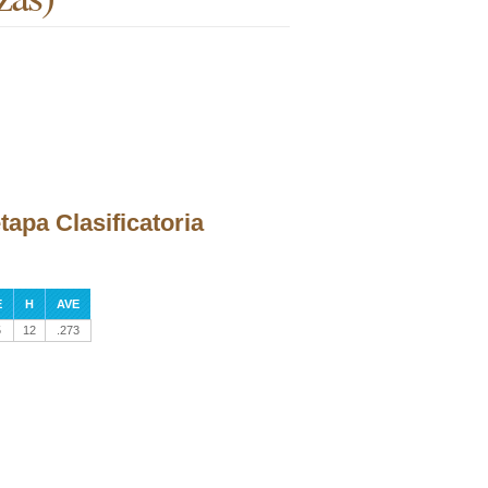
tapa Clasificatoria
E
H
AVE
5
12
.273