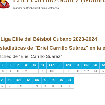
Jugador de Béisbol
del
Equipo Matanzas
I Liga Elite del Béisbol Cubano 2023-2024
stadísticas de "Eriel Carrillo Suárez" en la e
itcheo de "Eriel Carrillo Suárez"
JL
JI
JC
JR
JG
JP
PRO
L
PAR
JS
INN
VB
B
3
1
0
2
0
1
.000
0
0
0
11.2
44
5
C
CL
PCL
SO
BB
BI
2B
3B
HR
5
4
3.09
8
9
3
3
0
1