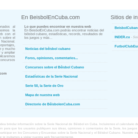
En BeisbolEnCuba.com
Sitios de i
onados al
Lo que puedes encontrar en nuestra web
BeisbolCuban
usimos la
En BeisbolEnCuba.com podrás encontrar noticias del
eb con el
béisbol cubano, estadísticas, records, resultados de
- Sit
INDER.cu
n sobre el
los juegos y más...
Nacional.
ortajes,
FutbolClubEu
ne y mucho
Noticias del béisbol cubano
 y ampliar
blicaremos
Foros, opiniones, comentarios...
concursos
Concursos sobre el Béisbol Cubano
.com
Estadísticas de la Serie Nacional
Serie 50, la Serie de Oro
Mapa de nuestra web
Directorio de BéisbolenCuba.com
a brindar información sobre la Serie Nacional de Béisbol en Cuba. Incluiremos el calendario de lo
 para que los usuarios publiquen sus ideas, opiniones o comentarios de la Serie, los juegos o
o participar en los Concursos y Encuestas sobre la Serie Nacional y el Béisbol Cubano. Nuestro 
ue te invitamos a visitar nuestra web frecuentemente.