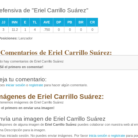
efensiva de "Eriel Carrillo Suárez"
JJ
INN
E
TL
AVE
DP
PB
BR
CR
3
11.2
1
4
.750
0
0
0
0
Posiciones:
Lanzador
 Comentarios de Eriel Carrillo Suárez:
o hay comentarios de Eriel Carrillo Suárez
¡Sé el primero en comentar!
eja tu comentario:
bes
iniciar sesión
o
registrate
para hacer algún comentario.
mágenes de Eriel Carrillo Suárez:
tenemos imágenes de Eriel Carrillo Suárez
é el primero en enviar una imagen!
nvía una imagen de Eriel Carrillo Suárez
dispones de alguna imagen de
Eriel Carrillo Suárez
puedes colaborar con nuestra web al env
na Descripción para la imagen.
has iniciado sesión. No puedes enviar imágenes. Por favor
inicia sesión
o
registrate
para pod