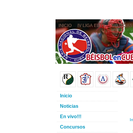
INICIO
IV LIGA ELITE
NOTICIAS
Inicio
Noticias
En vivo!!!
In
Concursos