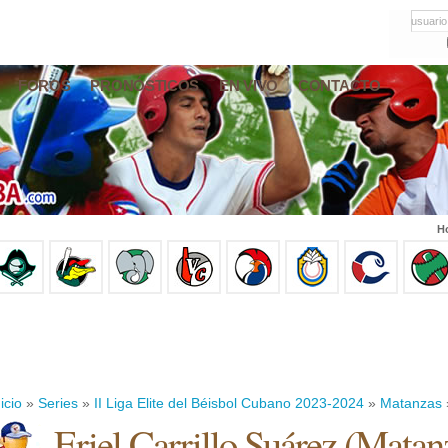
usuario
FOROS
PRONÓSTICOS
EN VIVO
CONTACTO
Ho
icio
»
Series
»
II Liga Elite del Béisbol Cubano 2023-2024
»
Matanzas
Eriel Carrillo Suárez
(
Matan