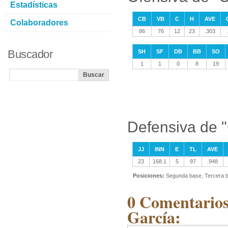
Estadísticas
CB
VB
C
H
AVE
Colaboradores
86
76
12
23
.303
Buscador
SH
SF
DB
BB
SO
1
1
0
8
19
Defensiva de "
JJ
INN
E
TL
AVE
23
168.1
5
97
.948
Posiciones:
Segunda base, Tercera 
0 Comentarios
García: