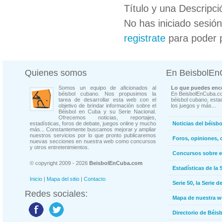
Título y una Descripci
No has iniciado sesió
registrate
para poder 
Quienes somos
En BeisbolE
Somos un equipo de aficionados al
Lo que puedes enco
béisbol cubano. Nos propusimos la
En BeisbolEnCuba.co
tarea de desarrollar esta web con el
béisbol cubano, estad
objetivo de brindar información sobre el
los juegos y más...
Béisbol en Cuba y su Serie Nacional.
Ofrecemos noticias, reportajes,
estadísticas, foros de debate, juegos online y mucho
Noticias del béisb
más... Constantemente buscamos mejorar y ampliar
nuestros servicios por lo que pronto publicaremos
Foros, opiniones, 
nuevas secciones en nuestra web como concursos
y otros entretenimientos.
Concursos sobre e
© copyright 2009 - 2026
BeisbolEnCuba.com
Estadísticas de la 
Inicio
|
Mapa del sitio
|
Contacto
Serie 50, la Serie d
Redes sociales:
Mapa de nuestra 
Directorio de Béi