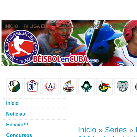
INICIO
IV LIGA ELITE
NOTICIAS
FOROS
PRONÓSTIC
Inicio
Noticias
En vivo!!!
Inicio
»
Series
»
Concursos