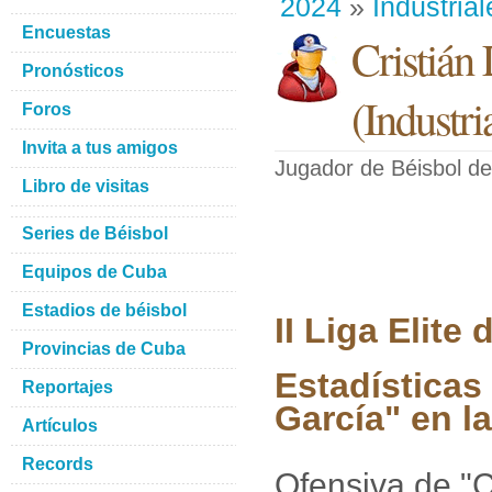
2024
»
Industrial
Encuestas
Cristián
Pronósticos
(
Industri
Foros
Invita a tus amigos
Jugador de Béisbol
de
Libro de visitas
Series de Béisbol
Equipos de Cuba
Estadios de béisbol
II Liga Elit
Provincias de Cuba
Estadísticas
Reportajes
García" en la
Artículos
Records
Ofensiva de "C