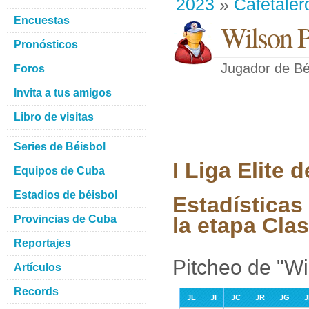
2023
»
Cafetaler
Encuestas
Wilson P
Pronósticos
Jugador de Bé
Foros
Invita a tus amigos
Libro de visitas
Series de Béisbol
I Liga Elite
Equipos de Cuba
Estadios de béisbol
Estadísticas
Provincias de Cuba
la etapa Clas
Reportajes
Pitcheo de "W
Artículos
Records
JL
JI
JC
JR
JG
J