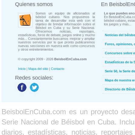
Quienes somos
En BeisbolE
Somos un equipo de aficionados al
Lo que puedes enco
béisbol cubano. Nos propusimos la
En BeisbolEnCuba.co
tarea de desarrollar esta web con el
béisbol cubano, estad
objetivo de brindar información sobre el
los juegos y más...
Béisbol en Cuba y su Serie Nacional.
Ofrecemos noticias, reportajes,
estadísticas, foros de debate, juegos online y mucho
Noticias del béisb
más... Constantemente buscamos mejorar y ampliar
nuestros servicios por lo que pronto publicaremos
Foros, opiniones, 
nuevas secciones en nuestra web como concursos
y otros entretenimientos.
Concursos sobre e
© copyright 2009 - 2026
BeisbolEnCuba.com
Estadísticas de la 
Inicio
|
Mapa del sitio
|
Contacto
Serie 50, la Serie d
Redes sociales:
Mapa de nuestra 
Directorio de Béi
BeisbolEnCuba.com es un proyecto desarr
Serie Nacional de Béisbol en Cuba. Inclui
diarios, estadísticas, noticias, report