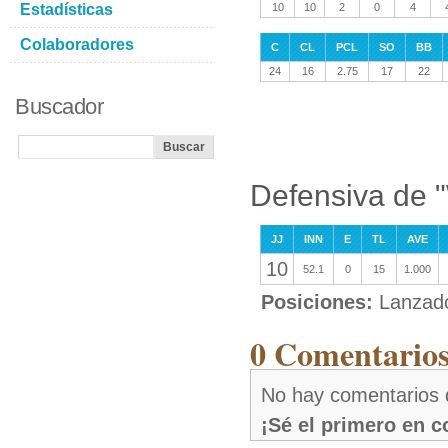
Estadísticas
10
10
2
0
4
Colaboradores
C
CL
PCL
SO
BB
24
16
2.75
17
22
Buscador
Defensiva de 
JJ
INN
E
TL
AVE
10
52.1
0
15
1.000
Posiciones:
Lanzad
0 Comentarios
No hay comentarios
¡Sé el primero en 