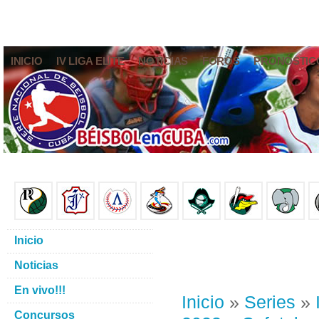
INICIO
IV LIGA ELITE
NOTICIAS
FOROS
PRONÓSTIC
Inicio
Noticias
En vivo!!!
Inicio
»
Series
»
Concursos