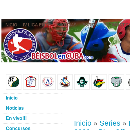
INICIO
IV LIGA ELITE
NOTICIAS
FOROS
PRONÓSTIC
Inicio
Noticias
En vivo!!!
Inicio
»
Series
»
Concursos