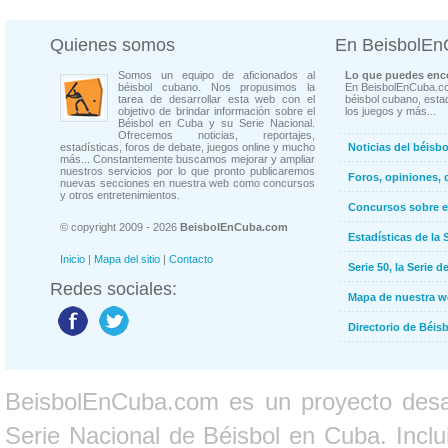
Quienes somos
En BeisbolE
Somos un equipo de aficionados al
Lo que puedes enco
béisbol cubano. Nos propusimos la
En BeisbolEnCuba.co
tarea de desarrollar esta web con el
béisbol cubano, estad
objetivo de brindar información sobre el
los juegos y más...
Béisbol en Cuba y su Serie Nacional.
Ofrecemos noticias, reportajes,
estadísticas, foros de debate, juegos online y mucho
Noticias del béisb
más... Constantemente buscamos mejorar y ampliar
nuestros servicios por lo que pronto publicaremos
Foros, opiniones, 
nuevas secciones en nuestra web como concursos
y otros entretenimientos.
Concursos sobre e
© copyright 2009 - 2026
BeisbolEnCuba.com
Estadísticas de la 
Inicio
|
Mapa del sitio
|
Contacto
Serie 50, la Serie d
Redes sociales:
Mapa de nuestra 
Directorio de Béi
BeisbolEnCuba.com es un proyecto desarr
Serie Nacional de Béisbol en Cuba. Inclui