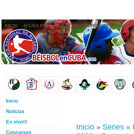
INICIO
IV LIGA ELITE
NOTICIAS
FOROS
PRONÓSTIC
Inicio
Noticias
En vivo!!!
Inicio
»
Series
»
Concursos