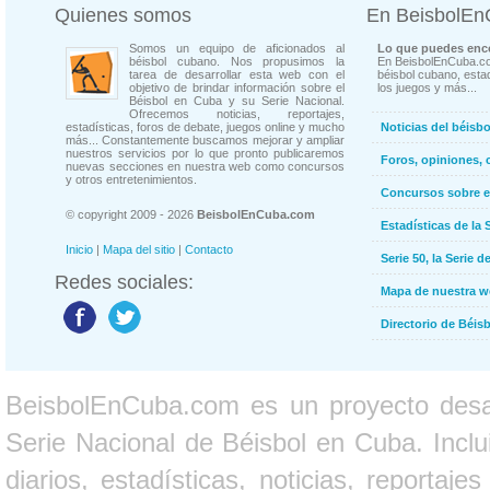
Quienes somos
En BeisbolE
Somos un equipo de aficionados al
Lo que puedes enco
béisbol cubano. Nos propusimos la
En BeisbolEnCuba.co
tarea de desarrollar esta web con el
béisbol cubano, estad
objetivo de brindar información sobre el
los juegos y más...
Béisbol en Cuba y su Serie Nacional.
Ofrecemos noticias, reportajes,
estadísticas, foros de debate, juegos online y mucho
Noticias del béisb
más... Constantemente buscamos mejorar y ampliar
nuestros servicios por lo que pronto publicaremos
Foros, opiniones, 
nuevas secciones en nuestra web como concursos
y otros entretenimientos.
Concursos sobre e
© copyright 2009 - 2026
BeisbolEnCuba.com
Estadísticas de la 
Inicio
|
Mapa del sitio
|
Contacto
Serie 50, la Serie d
Redes sociales:
Mapa de nuestra 
Directorio de Béi
BeisbolEnCuba.com es un proyecto desarr
Serie Nacional de Béisbol en Cuba. Inclui
diarios, estadísticas, noticias, report