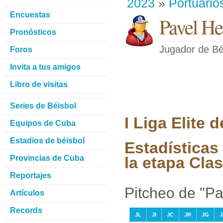
2023
»
Portuario
Encuestas
Pavel He
Pronósticos
Jugador de Bé
Foros
Invita a tus amigos
Libro de visitas
Series de Béisbol
I Liga Elite
Equipos de Cuba
Estadios de béisbol
Estadísticas
Provincias de Cuba
la etapa Clas
Reportajes
Pitcheo de "P
Artículos
Records
JL
JI
JC
JR
JG
J