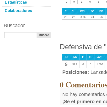
Estadísticas
9
9
1
0
3
Colaboradores
C
CL
PCL
SO
BB
23
22
3.76
24
26
Buscador
Defensiva de 
JJ
INN
E
TL
AVE
9
52.2
0
5
1.000
Posiciones:
Lanzad
0 Comentarios
No hay comentarios 
¡Sé el primero en 