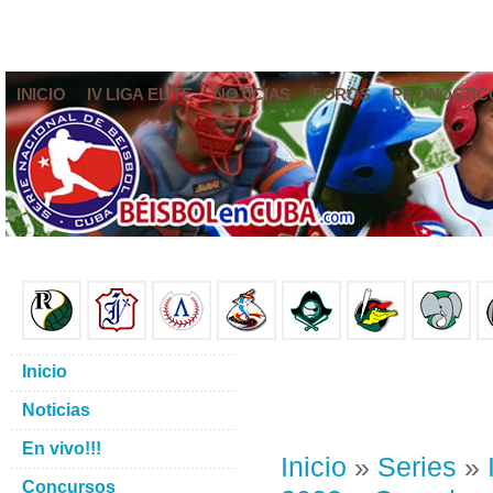
INICIO
IV LIGA ELITE
NOTICIAS
FOROS
PRONÓSTIC
Inicio
Noticias
En vivo!!!
Inicio
»
Series
»
Concursos