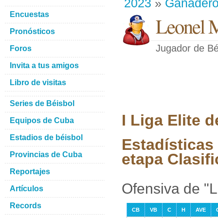
2023
»
Ganader
Encuestas
Leonel 
Pronósticos
Jugador de Bé
Foros
Invita a tus amigos
Libro de visitas
Series de Béisbol
I Liga Elite
Equipos de Cuba
Estadios de béisbol
Estadísticas
Provincias de Cuba
etapa Clasifi
Reportajes
Ofensiva de "
Artículos
Records
CB
VB
C
H
AVE