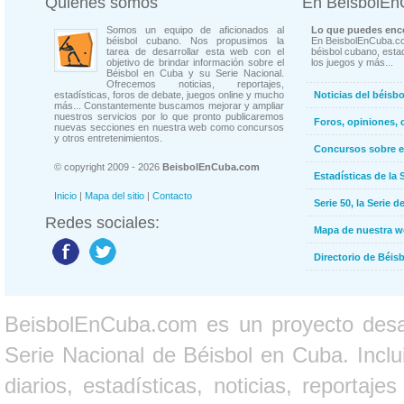
Quienes somos
En BeisbolE
Somos un equipo de aficionados al
Lo que puedes enco
béisbol cubano. Nos propusimos la
En BeisbolEnCuba.co
tarea de desarrollar esta web con el
béisbol cubano, estad
objetivo de brindar información sobre el
los juegos y más...
Béisbol en Cuba y su Serie Nacional.
Ofrecemos noticias, reportajes,
estadísticas, foros de debate, juegos online y mucho
Noticias del béisb
más... Constantemente buscamos mejorar y ampliar
nuestros servicios por lo que pronto publicaremos
Foros, opiniones, 
nuevas secciones en nuestra web como concursos
y otros entretenimientos.
Concursos sobre e
© copyright 2009 - 2026
BeisbolEnCuba.com
Estadísticas de la 
Inicio
|
Mapa del sitio
|
Contacto
Serie 50, la Serie d
Redes sociales:
Mapa de nuestra 
Directorio de Béi
BeisbolEnCuba.com es un proyecto desarr
Serie Nacional de Béisbol en Cuba. Inclui
diarios, estadísticas, noticias, report