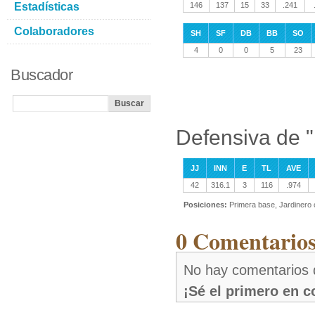
Estadísticas
146
137
15
33
.241
Colaboradores
SH
SF
DB
BB
SO
4
0
0
5
23
Buscador
Defensiva de 
JJ
INN
E
TL
AVE
42
316.1
3
116
.974
Posiciones:
Primera base, Jardinero 
0 Comentarios
No hay comentarios
¡Sé el primero en 