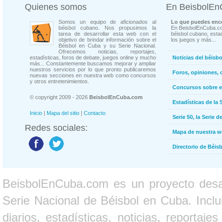
Quienes somos
En BeisbolE
Somos un equipo de aficionados al
Lo que puedes enco
béisbol cubano. Nos propusimos la
En BeisbolEnCuba.co
tarea de desarrollar esta web con el
béisbol cubano, estad
objetivo de brindar información sobre el
los juegos y más...
Béisbol en Cuba y su Serie Nacional.
Ofrecemos noticias, reportajes,
estadísticas, foros de debate, juegos online y mucho
Noticias del béisb
más... Constantemente buscamos mejorar y ampliar
nuestros servicios por lo que pronto publicaremos
Foros, opiniones, 
nuevas secciones en nuestra web como concursos
y otros entretenimientos.
Concursos sobre e
© copyright 2009 - 2026
BeisbolEnCuba.com
Estadísticas de la 
Inicio
|
Mapa del sitio
|
Contacto
Serie 50, la Serie d
Redes sociales:
Mapa de nuestra 
Directorio de Béi
BeisbolEnCuba.com es un proyecto desarr
Serie Nacional de Béisbol en Cuba. Inclui
diarios, estadísticas, noticias, report