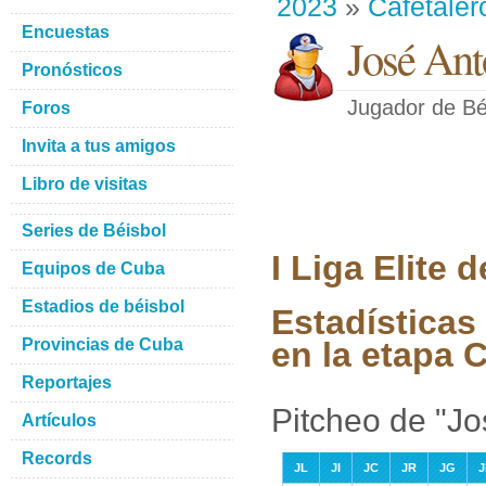
2023
»
Cafetaler
Encuestas
José Ant
Pronósticos
Jugador de Bé
Foros
Invita a tus amigos
Libro de visitas
Series de Béisbol
I Liga Elite
Equipos de Cuba
Estadios de béisbol
Estadísticas
Provincias de Cuba
en la etapa C
Reportajes
Pitcheo de "Jo
Artículos
Records
JL
JI
JC
JR
JG
J