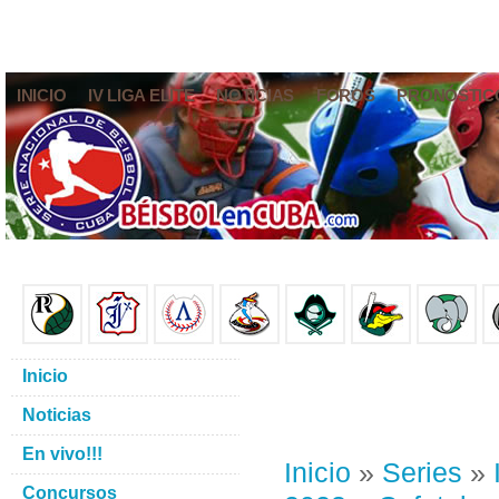
INICIO
IV LIGA ELITE
NOTICIAS
FOROS
PRONÓSTIC
Inicio
Noticias
En vivo!!!
Inicio
»
Series
»
Concursos