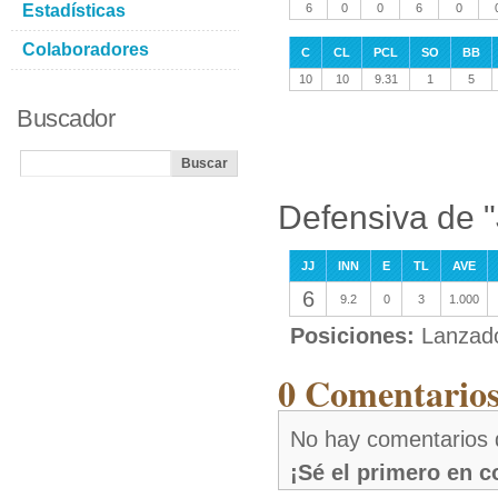
Estadísticas
6
0
0
6
0
Colaboradores
C
CL
PCL
SO
BB
10
10
9.31
1
5
Buscador
Defensiva de 
JJ
INN
E
TL
AVE
6
9.2
0
3
1.000
Posiciones:
Lanzad
0 Comentarios
No hay comentarios 
¡Sé el primero en 