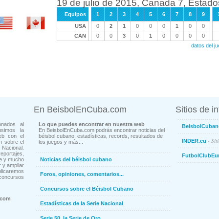
19 de julio de 2015, Canada 7, Estad
Equipos
1
2
3
4
5
6
7
8
9
USA
0
2
1
0
0
0
1
0
0
CAN
0
0
3
0
1
0
0
0
0
datos del 
En BeisbolEnCuba.com
Sitios de i
onados al
Lo que puedes encontrar en nuestra web
BeisbolCuban
usimos la
En BeisbolEnCuba.com podrás encontrar noticias del
eb con el
béisbol cubano, estadísticas, records, resultados de
- Sit
INDER.cu
n sobre el
los juegos y más...
Nacional.
ortajes,
FutbolClubEu
ne y mucho
Noticias del béisbol cubano
 y ampliar
blicaremos
Foros, opiniones, comentarios...
concursos
Concursos sobre el Béisbol Cubano
.com
Estadísticas de la Serie Nacional
Serie 50, la Serie de Oro