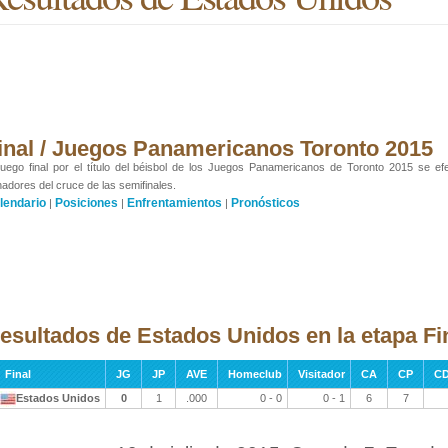
inal / Juegos Panamericanos Toronto 2015
juego final por el título del béisbol de los Juegos Panamericanos de Toronto 2015 se ef
adores del cruce de las semifinales.
lendario
Posiciones
Enfrentamientos
Pronósticos
|
|
|
esultados de Estados Unidos en la etapa Fi
Final
JG
JP
AVE
Homeclub
Visitador
CA
CP
CD
Estados Unidos
0
1
.000
0 - 0
0 - 1
6
7