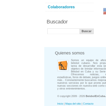
Colaboradores
Buscador
Quienes somos
Somos un equipo de afici
béisbol cubano. Nos prop
tarea de desarrollar esta w
objetivo de brindar informació
Béisbol en Cuba y su Serie 
Ofrecemos noticias, rep
estadísticas, foros de debate, juegos onli
más... Constantemente buscamos mejorar
nuestros servicios por lo que pronto pu
nuevas secciones en nuestra web como 
y otros entretenimientos.
© copyright 2009 - 2026
BeisbolEnCuba
Inicio
|
Mapa del sitio
|
Contacto