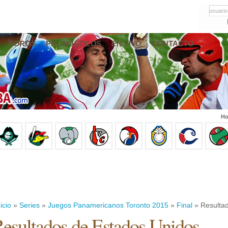
usuario
FOROS
PRONÓSTICOS
EN VIVO
CONTACTO
Ho
icio
»
Series
»
Juegos Panamericanos Toronto 2015
»
Final
» Resulta
esultados de Estados Unidos