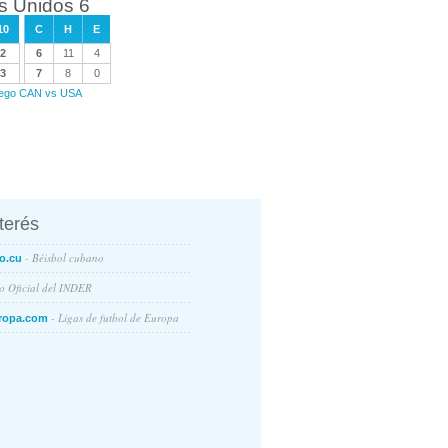
os Unidos 6
10
C
H
E
2
6
11
4
3
7
8
0
juego CAN vs USA
nterés
- Béisbol cubano
o.cu
io Oficial del INDER
- Ligas de futbol de Europa
ropa.com