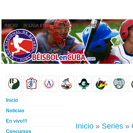
INICIO
IV LIGA ELITE
NOTICIAS
FOROS
PRONÓSTIC
Inicio
Noticias
En vivo!!!
Inicio
»
Series
»
Concursos