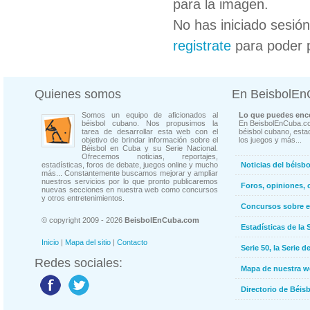
para la imagen.
No has iniciado sesió
registrate
para poder 
Quienes somos
En BeisbolE
Somos un equipo de aficionados al
Lo que puedes enco
béisbol cubano. Nos propusimos la
En BeisbolEnCuba.co
tarea de desarrollar esta web con el
béisbol cubano, estad
objetivo de brindar información sobre el
los juegos y más...
Béisbol en Cuba y su Serie Nacional.
Ofrecemos noticias, reportajes,
estadísticas, foros de debate, juegos online y mucho
Noticias del béisb
más... Constantemente buscamos mejorar y ampliar
nuestros servicios por lo que pronto publicaremos
Foros, opiniones, 
nuevas secciones en nuestra web como concursos
y otros entretenimientos.
Concursos sobre e
© copyright 2009 - 2026
BeisbolEnCuba.com
Estadísticas de la 
Inicio
|
Mapa del sitio
|
Contacto
Serie 50, la Serie d
Redes sociales:
Mapa de nuestra 
Directorio de Béi