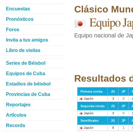
Clásico Mund
Encuestas
Equipo Ja
Pronósticos
Foros
Equipo nacional de J
Invita a tus amigos
Libro de visitas
Series de Béisbol
Equipos de Cuba
Resultados 
Estadios de béisbol
Primera ronda
JG
JP
Provincias de Cuba
Japón
3
0
.
Reportajes
Segunda ronda
JG
JP
Japón
3
0
.
Artículos
Semifinales
JG
JP
Records
Japón
0
1